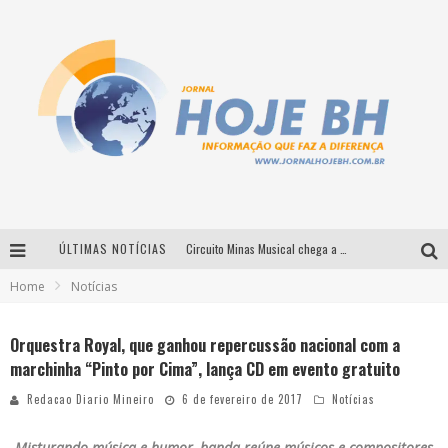
ÚLTIMAS NOTÍCIAS
Circuito Minas Musical chega a Sabará com show gratuito de Thiago Delegado, Nath Rodrigues e Tulio Araujo
Home
Notícias
É neste sábado: Marcelinho de Lima e Trio Virgulino agitam o Forró do Givanildo em Pedro Leopoldo
Simone celebra a força feminina e sua trajetória histórica na MPB em novo show “Que mulher é essa!?” em Belo Horizonte
Orquestra Royal, que ganhou repercussão nacional com a
marchinha “Pinto por Cima”, lança CD em evento gratuito
Milton Guedes traz turnê “Milton Canta Lulu” a Belo Horizonte
Redacao Diario Mineiro
6 de fevereiro de 2017
Notícias
Misturando música e humor, banda reúne músicos e compositores