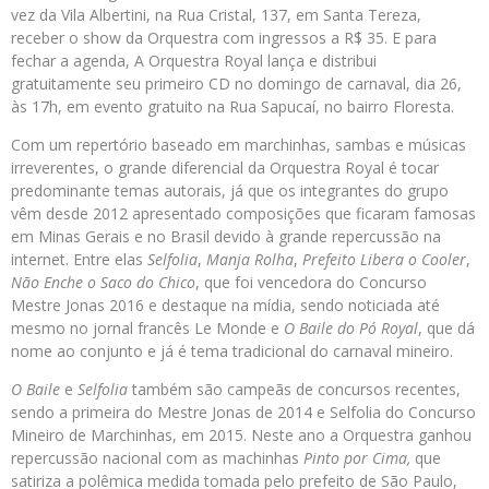
vez da Vila Albertini, na Rua Cristal, 137, em Santa Tereza,
receber o show da Orquestra com ingressos a R$ 35. E para
fechar a agenda, A Orquestra Royal lança e distribui
gratuitamente seu primeiro CD no domingo de carnaval, dia 26,
às 17h, em evento gratuito na Rua Sapucaí, no bairro Floresta.
Com um repertório baseado em marchinhas, sambas e músicas
irreverentes, o grande diferencial da Orquestra Royal é tocar
predominante temas autorais, já que os integrantes do grupo
vêm desde 2012 apresentado composições que ficaram famosas
em Minas Gerais e no Brasil devido à grande repercussão na
internet. Entre elas
Selfolia
,
Manja Rolha
,
Prefeito Libera o Cooler
,
Não Enche o Saco do Chico
, que foi vencedora do Concurso
Mestre Jonas 2016 e destaque na mídia, sendo noticiada até
mesmo no jornal francês Le Monde e
O Baile do Pó Royal
, que dá
nome ao conjunto e já é tema tradicional do carnaval mineiro.
O Baile
e
Selfolia
também são campeãs de concursos recentes,
sendo a primeira do Mestre Jonas de 2014 e Selfolia do Concurso
Mineiro de Marchinhas, em 2015. Neste ano a Orquestra ganhou
repercussão nacional com as machinhas
Pinto por Cima,
que
satiriza a polêmica medida tomada pelo prefeito de São Paulo,