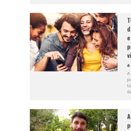
T
d
e
p
v
A
pa
tu
d
A
p