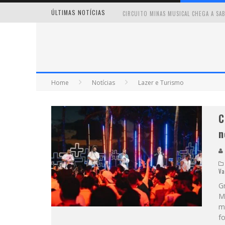
ÚLTIMAS NOTÍCIAS
MILTON GUEDES TRAZ TURNÊ “MILTON
Home
Notícias
Lazer e Turismo
C
n
Va
G
M
m
f