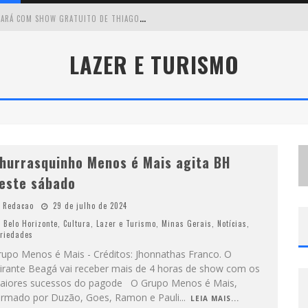
C
IRCUITO MINAS MUSICAL CHEGA A SABARÁ COM SHOW GRATUITO DE THIAGO DELEGADO, NATH RODRIGUES E TULIO ARAUJO
É
NESTE SÁBADO: MARCELINHO DE LIMA E TRIO VIRGULINO AGITAM O FORRÓ DO GIVANILDO EM PEDRO LEOPOLDO
LAZER E TURISMO
S
IMONE CELEBRA A FORÇA FEMININA E SUA TRAJETÓRIA HISTÓRICA NA MPB EM NOVO SHOW “QUE MULHER É ESSA!?” EM BELO HORIZONTE
 CANTA LULU” A BELO HORIZONTE
hurrasquinho Menos é Mais agita BH
este sábado
Redacao
29 de julho de 2024
Belo Horizonte
,
Cultura
,
Lazer e Turismo
,
Minas Gerais
,
Notícias
,
riedades
rupo Menos é Mais - Créditos: Jhonnathas Franco. O
irante Beagá vai receber mais de 4 horas de show com os
aiores sucessos do pagode O Grupo Menos é Mais,
ormado por Duzão, Goes, Ramon e Pauli
...
LEIA MAIS...