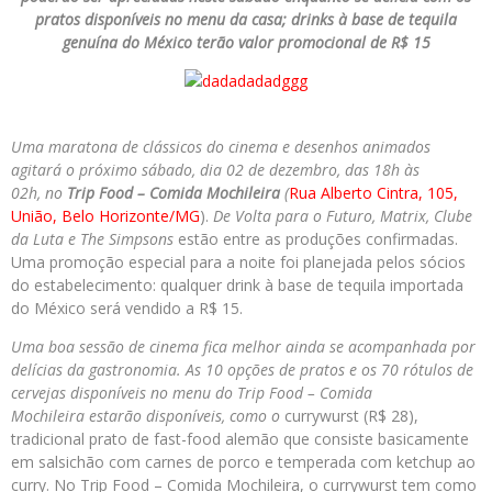
pratos disponíveis no menu da casa; drinks à base de tequila
genuína do México terão valor promocional de R$ 15
Uma maratona de clássicos do cinema e desenhos animados
agitará o próximo sábado, di
a
02
de
dezembro
, das 18h às
02h,
n
o
Trip Food – Comida Mochileira
(
Rua Alberto Cintra, 105,
União, Belo Horizonte/MG
).
De Volta para o Futuro, Matrix, Clube
da Luta e The Simpsons
estão entre as produções confirmadas.
Uma promoção especial para a noite foi planejada pelos sócios
do estabelecimento: qualquer drink à base de tequila importada
do México será vendido a R$ 15.
Uma boa sessão de cinema fica melhor ainda se acompanhada por
delícias da gastronomia. As
10 opções de pratos e os 70 rótulos de
cervejas disponíveis no menu do Trip Food – Comida
Mochileira
estarão disponíveis, como o
currywurst (R$ 28),
tradicional prato de fast-food alemão que consiste basicamente
em salsichão com carnes de porco e temperada com ketchup ao
curry. No Trip Food – Comida Mochileira, o currywurst tem como