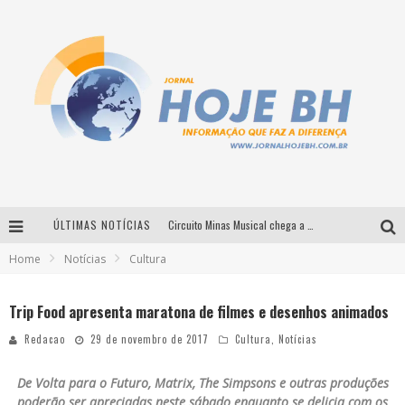
ÚLTIMAS NOTÍCIAS
Circuito Minas Musical chega a Sabará com show gratuito de Thiago Delegado, Nath Rodrigues e Tulio Araujo
Home
Notícias
Cultura
É neste sábado: Marcelinho de Lima e Trio Virgulino agitam o Forró do Givanildo em Pedro Leopoldo
Simone celebra a força feminina e sua trajetória histórica na MPB em novo show “Que mulher é essa!?” em Belo Horizonte
Trip Food apresenta maratona de filmes e desenhos animados
Milton Guedes traz turnê “Milton Canta Lulu” a Belo Horizonte
Redacao
29 de novembro de 2017
Cultura
,
Notícias
De Volta para o Futuro, Matrix, The Simpsons e outras produções
poderão ser apreciadas neste sábado enquanto se delicia com os