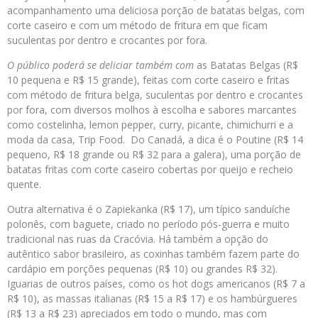
acompanhamento uma deliciosa porção de batatas belgas, com
corte caseiro e com um método de fritura em que ficam
suculentas por dentro e crocantes por fora.
O
público poderá se deliciar
também
com
as Batatas Belgas (R$
10 pequena e R$ 15 grande), feitas com corte caseiro e fritas
com método de fritura belga, suculentas por dentro e crocantes
por fora, com diversos molhos à escolha e sabores marcantes
como costelinha, lemon pepper, curry, picante, chimichurri e a
moda da casa, Trip Food. Do Canadá, a dica é o Poutine (R$ 14
pequeno, R$ 18 grande ou R$ 32 para a galera), uma porção de
batatas fritas com corte caseiro cobertas por queijo e recheio
quente.
Outra alternativa é o Zapiekanka (R$ 17), um típico sanduíche
polonês, com baguete, criado no período pós-guerra e muito
tradicional nas ruas da Cracóvia. Há também a opção do
autêntico sabor brasileiro, as coxinhas também fazem parte do
cardápio em porções pequenas (R$ 10) ou grandes R$ 32).
Iguarias de outros países, como os hot dogs americanos (R$ 7 a
R$ 10), as massas italianas (R$ 15 a R$ 17) e os hambúrgueres
(R$ 13 a R$ 23) apreciados em todo o mundo, mas com