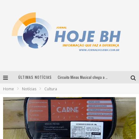
ÚLTIMAS NOTÍCIAS
Circuito Minas Musical chega a Sabará com show gratuito de Thiago Delegado, Nath Rodrigues e Tulio Araujo
Home
Notícias
Cultura
É neste sábado: Marcelinho de Lima e Trio Virgulino agitam o Forró do Givanildo em Pedro Leopoldo
Simone celebra a força feminina e sua trajetória histórica na MPB em novo show “Que mulher é essa!?” em Belo Horizonte
Milton Guedes traz turnê “Milton Canta Lulu” a Belo Horizonte