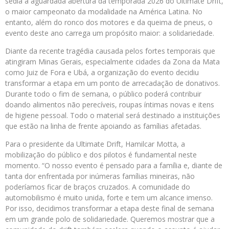
sedia a aguardada abertura da temporada 2026 do Ultimate Drift,
o maior campeonato da modalidade na América Latina. No
entanto, além do ronco dos motores e da queima de pneus, o
evento deste ano carrega um propósito maior: a solidariedade.
Diante da recente tragédia causada pelos fortes temporais que
atingiram Minas Gerais, especialmente cidades da Zona da Mata
como Juiz de Fora e Ubá, a organização do evento decidiu
transformar a etapa em um ponto de arrecadação de donativos.
Durante todo o fim de semana, o público poderá contribuir
doando alimentos não perecíveis, roupas íntimas novas e itens
de higiene pessoal. Todo o material será destinado a instituições
que estão na linha de frente apoiando as famílias afetadas.
Para o presidente da Ultimate Drift, Hamilcar Motta, a
mobilização do público e dos pilotos é fundamental neste
momento. “O nosso evento é pensado para a família e, diante de
tanta dor enfrentada por inúmeras famílias mineiras, não
poderíamos ficar de braços cruzados. A comunidade do
automobilismo é muito unida, forte e tem um alcance imenso.
Por isso, decidimos transformar a etapa deste final de semana
em um grande polo de solidariedade. Queremos mostrar que a