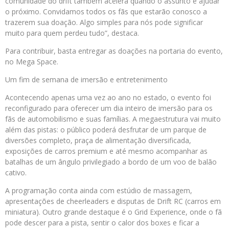
comunidade do drift também acelera quando o assunto é ajudar
o próximo. Convidamos todos os fãs que estarão conosco a
trazerem sua doação. Algo simples para nós pode significar
muito para quem perdeu tudo”, destaca.
Para contribuir, basta entregar as doações na portaria do evento,
no Mega Space.
Um fim de semana de imersão e entretenimento
Acontecendo apenas uma vez ao ano no estado, o evento foi
reconfigurado para oferecer um dia inteiro de imersão para os
fãs de automobilismo e suas famílias. A megaestrutura vai muito
além das pistas: o público poderá desfrutar de um parque de
diversões completo, praça de alimentação diversificada,
exposições de carros premium e até mesmo acompanhar as
batalhas de um ângulo privilegiado a bordo de um voo de balão
cativo.
A programação conta ainda com estúdio de massagem,
apresentações de cheerleaders e disputas de Drift RC (carros em
miniatura). Outro grande destaque é o Grid Experience, onde o fã
pode descer para a pista, sentir o calor dos boxes e ficar a