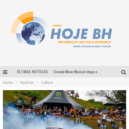
ÚLTIMAS NOTÍCIAS
Circuito Minas Musical chega a Sabará com show gratuito de Thiago Delegado, Nath Rodrigues e Tulio Araujo
Home
Notícias
Cultura
É neste sábado: Marcelinho de Lima e Trio Virgulino agitam o Forró do Givanildo em Pedro Leopoldo
Simone celebra a força feminina e sua trajetória histórica na MPB em novo show “Que mulher é essa!?” em Belo Horizonte
Milton Guedes traz turnê “Milton Canta Lulu” a Belo Horizonte