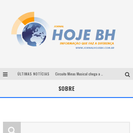
ÚLTIMAS NOTÍCIAS
Circuito Minas Musical chega a Sabará com show gratuito de Thiago Delegado, Nath Rodrigues e Tulio Araujo
É neste sábado: Marcelinho de Lima e Trio Virgulino agitam o Forró do Givanildo em Pedro Leopoldo
SOBRE
Simone celebra a força feminina e sua trajetória histórica na MPB em novo show “Que mulher é essa!?” em Belo Horizonte
Milton Guedes traz turnê “Milton Canta Lulu” a Belo Horizonte