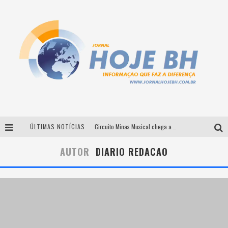
ÚLTIMAS NOTÍCIAS
Circuito Minas Musical chega a Sabará com show gratuito de Thiago Delegado, Nath Rodrigues e Tulio Araujo
É neste sábado: Marcelinho de Lima e Trio Virgulino agitam o Forró do Givanildo em Pedro Leopoldo
AUTOR
DIARIO REDACAO
Simone celebra a força feminina e sua trajetória histórica na MPB em novo show “Que mulher é essa!?” em Belo Horizonte
Milton Guedes traz turnê “Milton Canta Lulu” a Belo Horizonte