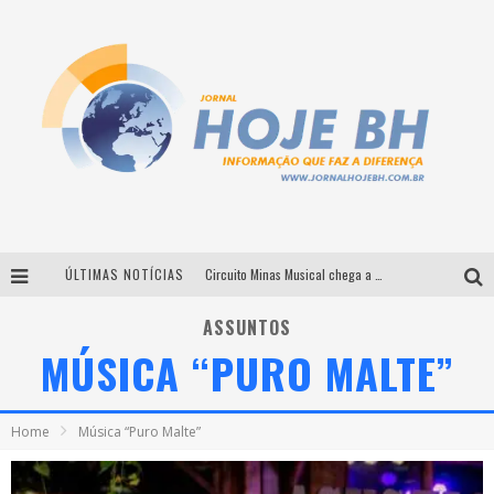
ÚLTIMAS NOTÍCIAS
Circuito Minas Musical chega a Sabará com show gratuito de Thiago Delegado, Nath Rodrigues e Tulio Araujo
É neste sábado: Marcelinho de Lima e Trio Virgulino agitam o Forró do Givanildo em Pedro Leopoldo
ASSUNTOS
MÚSICA “PURO MALTE”
Simone celebra a força feminina e sua trajetória histórica na MPB em novo show “Que mulher é essa!?” em Belo Horizonte
Milton Guedes traz turnê “Milton Canta Lulu” a Belo Horizonte
Home
Música “Puro Malte”