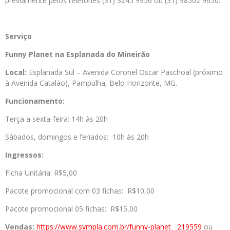
previamente pelos telefones (31) 3245 9956 ou (31) 98502 9650.
Serviço
Funny Planet na Esplanada do Mineirão
Local:
Esplanada Sul – Avenida Coronel Oscar Paschoal (próximo
à Avenida Catalão), Pampulha, Belo Horizonte, MG.
Funcionamento:
Terça a sexta-feira: 14h às 20h
Sábados, domingos e feriados: 10h às 20h
Ingressos:
Ficha Unitária: R$5,00
Pacote promocional com 03 fichas: R$10,00
Pacote promocional 05 fichas: R$15,00
Vendas:
https://www.sympla.
com.br/funny-planet__219559
ou