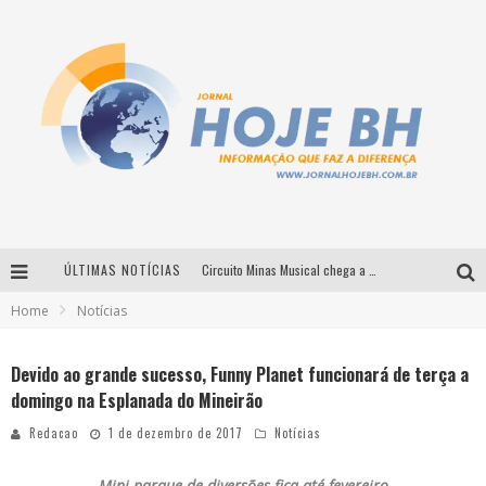
ÚLTIMAS NOTÍCIAS
Circuito Minas Musical chega a Sabará com show gratuito de Thiago Delegado, Nath Rodrigues e Tulio Araujo
Home
Notícias
É neste sábado: Marcelinho de Lima e Trio Virgulino agitam o Forró do Givanildo em Pedro Leopoldo
Simone celebra a força feminina e sua trajetória histórica na MPB em novo show “Que mulher é essa!?” em Belo Horizonte
Devido ao grande sucesso, Funny Planet funcionará de terça a
domingo na Esplanada do Mineirão
Milton Guedes traz turnê “Milton Canta Lulu” a Belo Horizonte
Redacao
1 de dezembro de 2017
Notícias
Mini parque de diversões fica até fevereiro