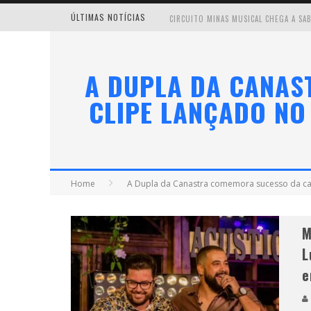
ÚLTIMAS NOTÍCIAS
A DUPLA DA CANAS
CLIPE LANÇADO NO
MILTON GUEDES TRAZ TURNÊ “MILTON
Home
A Dupla da Canastra comemora sucesso da canç
M
L
e