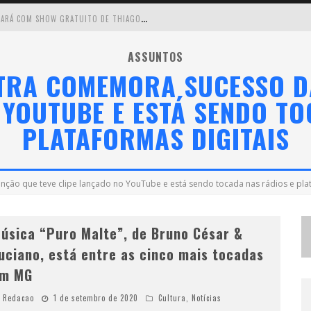
C
IRCUITO MINAS MUSICAL CHEGA A SABARÁ COM SHOW GRATUITO DE THIAGO DELEGADO, NATH RODRIGUES E TULIO ARAUJO
É
NESTE SÁBADO: MARCELINHO DE LIMA E TRIO VIRGULINO AGITAM O FORRÓ DO GIVANILDO EM PEDRO LEOPOLDO
ASSUNTOS
TRA COMEMORA SUCESSO D
S
IMONE CELEBRA A FORÇA FEMININA E SUA TRAJETÓRIA HISTÓRICA NA MPB EM NOVO SHOW “QUE MULHER É ESSA!?” EM BELO HORIZONTE
 YOUTUBE E ESTÁ SENDO TO
 CANTA LULU” A BELO HORIZONTE
PLATAFORMAS DIGITAIS
ão que teve clipe lançado no YouTube e está sendo tocada nas rádios e plat
úsica “Puro Malte”, de Bruno César &
uciano, está entre as cinco mais tocadas
m MG
Redacao
1 de setembro de 2020
Cultura
,
Notícias