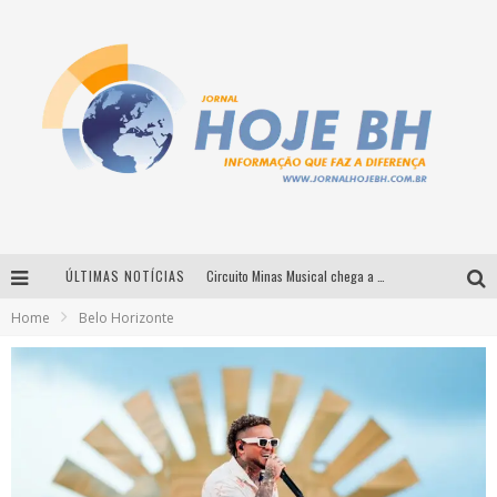
ÚLTIMAS NOTÍCIAS
Circuito Minas Musical chega a Sabará com show gratuito de Thiago Delegado, Nath Rodrigues e Tulio Araujo
Home
Belo Horizonte
É neste sábado: Marcelinho de Lima e Trio Virgulino agitam o Forró do Givanildo em Pedro Leopoldo
Simone celebra a força feminina e sua trajetória histórica na MPB em novo show “Que mulher é essa!?” em Belo Horizonte
Milton Guedes traz turnê “Milton Canta Lulu” a Belo Horizonte