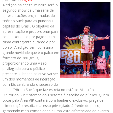
A edição na capital mineira será o
segundo show de uma série de
apresentações programadas do
“Pôr do Suel” para as principais
capitais do Brasil. O objetivo da
apresentação é proporcionar para
os apaixonados por pagode um
clima contagiante durante o pôr
do sol. A edição vem com uma
grande novidade que é o palco em
formato de 360 graus,
proporcionando uma visão
privilegiada para o público
presente. O brinde coletivo vai ser
um dos momentos de interação
com fãs celebrando o sucesso do
Label “Pôr do Suel”, que faz estreia no estádio Mineirão.
O “Pôr do Suel” oferece dois setores à escolha do público. Quem
optar pela Área VIP contará com banheiro exclusivo, praça de
alimentação restrita e acesso privilegiado à frente do palco,
garantindo mais comodidade e uma vista diferenciada do evento.