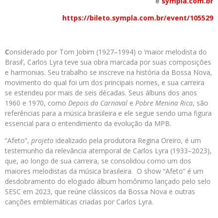
e
sympla.com.br
https://bileto.sympla.com.br/event/105529
C
onsiderado por Tom Jobim (1927–1994) o ‘maior melodista do
Brasil’, Carlos Lyra teve sua obra marcada por suas composições
e harmonias. Seu trabalho se inscreve na história da Bossa Nova,
movimento do qual foi um dos principais nomes, e sua carreira
se estendeu por mais de seis décadas. Seus álbuns dos anos
1960 e 1970, como
Depois do Carnaval
e
Pobre Menina Rica
, são
referências para a música brasileira e ele segue sendo uma figura
essencial para o entendimento da evolução da MPB.
“Afeto”,
projeto
idealizado pela produtora Regina Oreiro, é um
testemunho da relevância atemporal de Carlos Lyra (1933–2023),
que, ao longo de sua carreira, se consolidou como um dos
maiores melodistas da música brasileira. O show “Afeto” é um
desdobramento do elogiado álbum homônimo lançado pelo selo
SESC em 2023, que reúne clássicos da Bossa Nova e outras
canções emblemáticas criadas por Carlos Lyra.