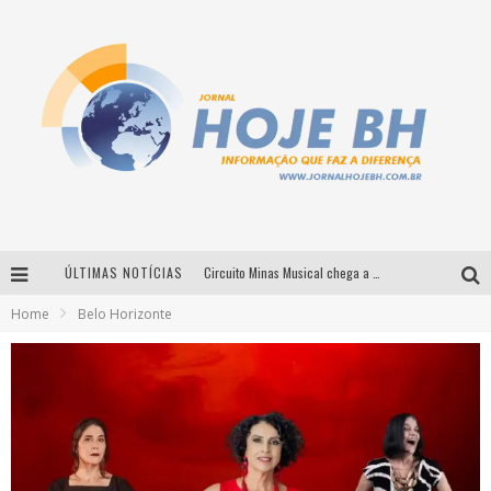
ÚLTIMAS NOTÍCIAS
Circuito Minas Musical chega a Sabará com show gratuito de Thiago Delegado, Nath Rodrigues e Tulio Araujo
Home
Belo Horizonte
É neste sábado: Marcelinho de Lima e Trio Virgulino agitam o Forró do Givanildo em Pedro Leopoldo
Simone celebra a força feminina e sua trajetória histórica na MPB em novo show “Que mulher é essa!?” em Belo Horizonte
Milton Guedes traz turnê “Milton Canta Lulu” a Belo Horizonte