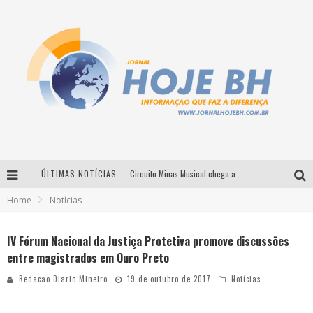
ÚLTIMAS NOTÍCIAS
Circuito Minas Musical chega a Sabará com show gratuito de Thiago Delegado, Nath Rodrigues e Tulio Araujo
Home
Notícias
É neste sábado: Marcelinho de Lima e Trio Virgulino agitam o Forró do Givanildo em Pedro Leopoldo
Simone celebra a força feminina e sua trajetória histórica na MPB em novo show “Que mulher é essa!?” em Belo Horizonte
IV Fórum Nacional da Justiça Protetiva promove discussões
entre magistrados em Ouro Preto
Milton Guedes traz turnê “Milton Canta Lulu” a Belo Horizonte
Redacao Diario Mineiro
19 de outubro de 2017
Notícias