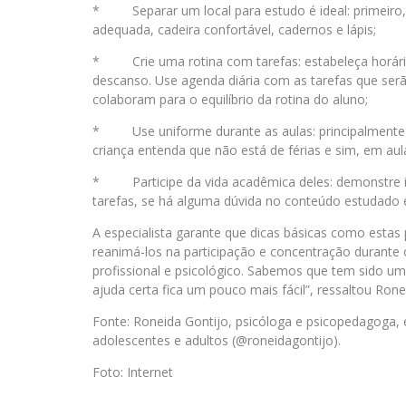
* Separar um local para estudo é ideal: primeiro
adequada, cadeira confortável, cadernos e lápis;
* Crie uma rotina com tarefas: estabeleça horário
descanso. Use agenda diária com as tarefas que serão
colaboram para o equilíbrio da rotina do aluno;
* Use uniforme durante as aulas: principalmente pa
criança entenda que não está de férias e sim, em aul
* Participe da vida acadêmica deles: demonstre int
tarefas, se há alguma dúvida no conteúdo estudado e 
A especialista garante que dicas básicas como estas
reanimá-los na participação e concentração durante 
profissional e psicológico. Sabemos que tem sido 
ajuda certa fica um pouco mais fácil”, ressaltou Rone
Fonte: Roneida Gontijo, psicóloga e psicopedagoga,
adolescentes e adultos (@roneidagontijo).
Foto: Internet