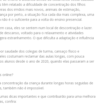
s têm relatado a dificuldade de concentração dos filhos
eiras dos irmãos mais novos, animais de estimação,
ança por perto, a situação fica cada dia mais complexa, uma
não é o suficiente para a volta do ensino presencial.
em casa, eles se sentem num local de descontração e lazer.
 de descanso, voltado para o relaxamento e atividades
ra estranhamento. O que dificulta a adaptação e influência
or saudade dos colegas de turma, cansaço físico e
, eles costumam reclamar das aulas longas, com pouca
elos alunos desde o ano de 2020, quando elas passaram a ser
s online?
r a concentração da criança durante longas horas seguidas de
as, também não é impossível.
umas dicas importantes e que contribuirão para uma melhora
s, confira: