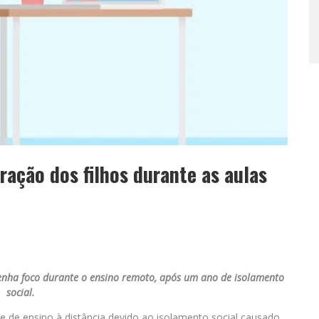
ração dos filhos durante as aulas
tenha foco durante o ensino remoto, após um ano de isolamento
social.
 de ensino à distância devido ao isolamento social causado