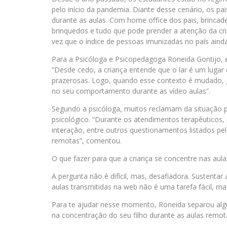
pelo início da pandemia. Diante desse cenário, os pai
durante as aulas. Com home office dos pais, brincad
brinquedos e tudo que pode prender a atenção da cri
vez que o índice de pessoas imunizadas no país ainda 
Para a Psicóloga e Psicopedagoga Roneida Gontijo, 
“Desde cedo, a criança entende que o lar é um lugar
prazerosas. Logo, quando esse contexto é mudado, ge
no seu comportamento durante as vídeo aulas”.
Segundo a psicóloga, muitos reclamam da situação p
psicológico. “Durante os atendimentos terapêuticos
interação, entre outros questionamentos listados p
remotas”, comentou.
O que fazer para que a criança se concentre nas aula
A pergunta não é difícil, mas, desafiadora. Sustenta
aulas transmitidas na web não é uma tarefa fácil, m
Para te ajudar nesse momento, Roneida separou alg
na concentração do seu filho durante as aulas remota