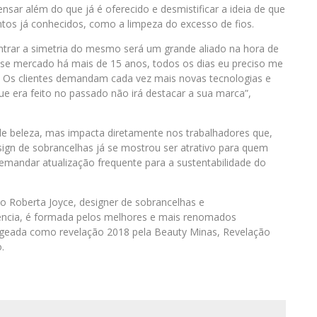
ensar além do que já é oferecido e desmistificar a ideia de que
os já conhecidos, como a limpeza do excesso de fios.
ntrar a simetria do mesmo será um grande aliado na hora de
sse mercado há mais de 15 anos, todos os dias eu preciso me
vo. Os clientes demandam cada vez mais novas tecnologias e
que era feito no passado não irá destacar a sua marca”,
de beleza, mas impacta diretamente nos trabalhadores que,
ign de sobrancelhas já se mostrou ser atrativo para quem
mandar atualização frequente para a sustentabilidade do
uto Roberta Joyce, designer de sobrancelhas e
ência, é formada pelos melhores e mais renomados
ageada como revelação 2018 pela Beauty Minas, Revelação
.