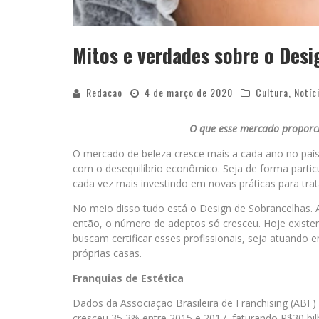
Mitos e verdades sobre o Desi
Redacao
4 de março de 2020
Cultura
,
Notíc
O que esse mercado proporcio
O mercado de beleza cresce mais a cada ano no pa
com o desequilíbrio econômico. Seja de forma partic
cada vez mais investindo em novas práticas para tra
No meio disso tudo está o Design de Sobrancelhas. A
então, o número de adeptos só cresceu. Hoje existe
buscam certificar esses profissionais, seja atuando
próprias casas.
Franquias de Estética
Dados da Associação Brasileira de Franchising (AB
cresceu 35,3% entre 2015 e 2017, faturando R$30 bil