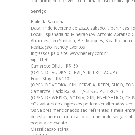
transformando o evento em uma ocasião única que n
Serviço
Baile da Santinha
Data: 1º de fevereiro de 2020, sábado, a partir das 1
Local: Esplanada do Mineirão (Av. Antônio Abrahão 
Atrações: Léo Santana, Bell Marques, Saia Rodada 
Realização: Nenety Eventos
Ingressos pelo site: www.nenety.com.br
Vip: R$70
Camarote Oficial: R$160
(OPEN DE VODKA, CERVEJA, REFRI E ÁGUA)
Front Stage: R$ 210
(OPEN DE VODKA, GIN, CERVEJA, REFRI, SUCO, TON
Camarote Black: R$290 – (ACESSO AO FRONT)
(OPEN DE WHISKY, VODKA, GIN, ENERGETICO, CERV
*Os valores dos ingressos podem ser alterados sem a
Os valores mencionados são referentes à meia-entra
de estudante) e à inteira social, que pode ser garan
portaria do evento.
Classificação etária: