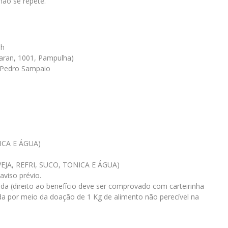
ão se repete.
5h
Caran, 1001, Pampulha)
e Pedro Sampaio
ICA E ÁGUA)
EJA, REFRI, SUCO, TONICA E ÁGUA)
viso prévio.
da (direito ao benefício deve ser comprovado com carteirinha
tida por meio da doação de 1 Kg de alimento não perecível na