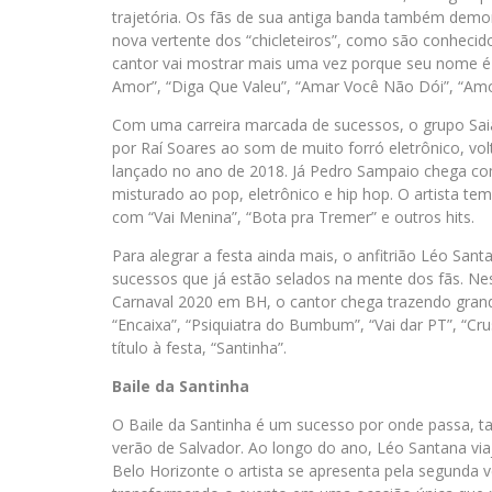
trajetória. Os fãs de sua antiga banda também demo
nova vertente dos “chicleteiros”, como são conhecid
cantor vai mostrar mais uma vez porque seu nome é 
Amor”, “Diga Que Valeu”, “Amar Você Não Dói”, “Amo
Com uma carreira marcada de sucessos, o grupo Sa
por Raí Soares ao som de muito forró eletrônico, vol
lançado no ano de 2018. Já Pedro Sampaio chega com
misturado ao pop, eletrônico e hip hop. O artista tem l
com “Vai Menina”, “Bota pra Tremer” e outros hits.
Para alegrar a festa ainda mais, o anfitrião Léo San
sucessos que já estão selados na mente dos fãs. N
Carnaval 2020 em BH, o cantor chega trazendo grand
“Encaixa”, “Psiquiatra do Bumbum”, “Vai dar PT”, “Cr
título à festa, “Santinha”.
Baile da Santinha
O Baile da Santinha é um sucesso por onde passa, t
verão de Salvador. Ao longo do ano, Léo Santana viaj
Belo Horizonte o artista se apresenta pela segunda v