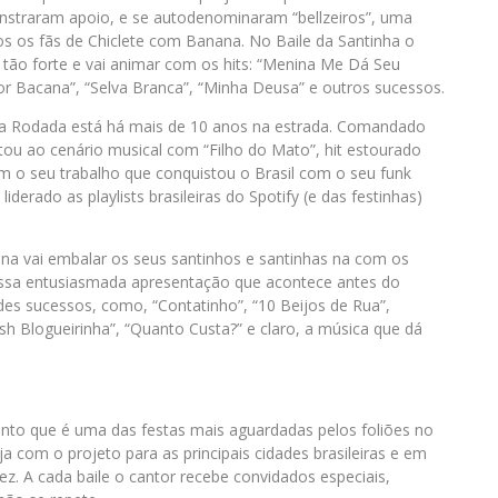
nstraram apoio, e se autodenominaram “bellzeiros”, uma
os os fãs de Chiclete com Banana. No Baile da Santinha o
tão forte e vai animar com os hits: “Menina Me Dá Seu
r Bacana”, “Selva Branca”, “Minha Deusa” e outros sucessos.
ia Rodada está há mais de 10 anos na estrada. Comandado
tou ao cenário musical com “Filho do Mato”, hit estourado
 o seu trabalho que conquistou o Brasil com o seu funk
iderado as playlists brasileiras do Spotify (e das festinhas)
tana vai embalar os seus santinhos e santinhas na com os
essa entusiasmada apresentação que acontece antes do
es sucessos, como, “Contatinho”, “10 Beijos de Rua”,
ush Blogueirinha”, “Quanto Custa?” e claro, a música que dá
anto que é uma das festas mais aguardadas pelos foliões no
a com o projeto para as principais cidades brasileiras e em
ez. A cada baile o cantor recebe convidados especiais,