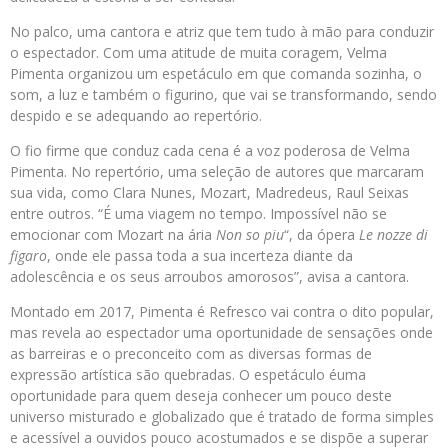
No palco, uma cantora e atriz que tem tudo à mão para conduzir
o espectador. Com uma atitude de muita coragem, Velma
Pimenta organizou um espetáculo em que comanda sozinha, o
som, a luz e também o figurino, que vai se transformando, sendo
despido e se adequando ao repertório.
O fio firme que conduz cada cena é a voz poderosa de Velma
Pimenta. No repertório, uma seleção de autores que marcaram
sua vida, como Clara Nunes, Mozart, Madredeus, Raul Seixas
entre outros. “É uma viagem no tempo. Impossível não se
emocionar com Mozart na ária
Non so piu
“, da ópera
Le nozze di
figaro
, onde ele passa toda a sua incerteza diante da
adolescência e os seus arroubos amorosos”, avisa a cantora.
Montado em 2017, Pimenta é Refresco vai contra o dito popular,
mas revela ao espectador uma oportunidade de sensações onde
as barreiras e o preconceito com as diversas formas de
expressão artística são quebradas. O espetáculo éuma
oportunidade para quem deseja conhecer um pouco deste
universo misturado e globalizado que é tratado de forma simples
e acessível a ouvidos pouco acostumados e se dispõe a superar