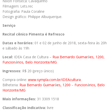
Nixon Fonseca: Cavaquinho
Filmagem: Lets.rec
Fotografia: Paula Coraline
Design gráfico: Philippe Albuquerque.
Serviço
Recital cênico Pimenta é Refresco
Datas e horários:
01 e 02 de junho de 2018, sexta-feira às 20h
e sábado às 19h
Local:
IDEA Casa de Cultura –
Rua Bernardo Guimar
ã
es, 1200,
Funcion
á
rios, Belo Horizonte/MG
Ingressos:
R$ 20 (preço único)
Compra online:
www.sympla.com.br/IDEA
cultura
Bilheteria:
Rua Bernardo Guimar
ã
es, 1200
–
Funcion
á
rios, Belo
Horizonte/MG
Mais informações:
31 3309 1518
Classificação indicativa:
livre