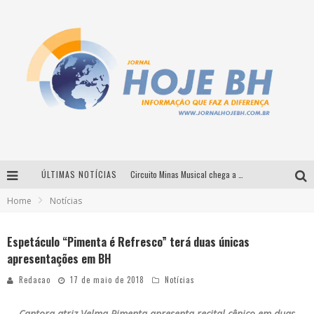
ÚLTIMAS NOTÍCIAS
Circuito Minas Musical chega a Sabará com show gratuito de Thiago Delegado, Nath Rodrigues e Tulio Araujo
Home
Notícias
É neste sábado: Marcelinho de Lima e Trio Virgulino agitam o Forró do Givanildo em Pedro Leopoldo
Simone celebra a força feminina e sua trajetória histórica na MPB em novo show “Que mulher é essa!?” em Belo Horizonte
Espetáculo “Pimenta é Refresco” terá duas únicas
apresentações em BH
Milton Guedes traz turnê “Milton Canta Lulu” a Belo Horizonte
Redacao
17 de maio de 2018
Notícias
Cantora-atriz Velma Pimenta apresenta recital cênico em duas