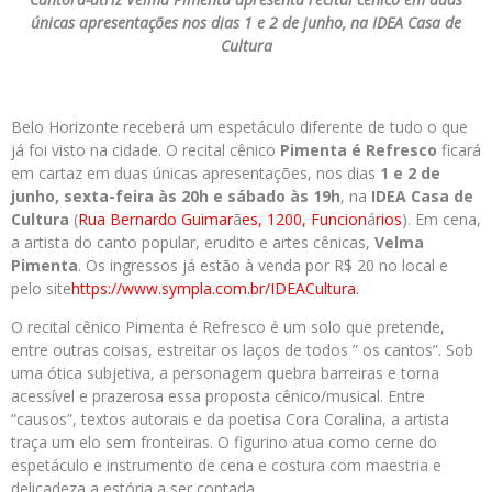
únicas apresentações nos dias 1 e 2 de junho, na IDEA Casa de
Cultura
Belo Horizonte receberá um espetáculo diferente de tudo o que
já foi visto na cidade. O recital cênico
Pimenta é Refresco
ficará
em cartaz em duas únicas apresentações, nos dias
1 e 2 de
junho, sexta-feira às 20h e sábado às 19h
, na
IDEA Casa de
Cultura
(
Rua Bernardo Guimar
ã
es, 1200, Funcion
á
rios
). Em cena,
a artista do canto popular, erudito e artes cênicas,
Velma
Pimenta
. Os ingressos já estão à venda por R$ 20 no local e
pelo site
https://www.sympla.com.br/IDEA
Cultura
.
O recital cênico Pimenta é Refresco é um solo que pretende,
entre outras coisas, estreitar os laços de todos ” os cantos”. Sob
uma ótica subjetiva, a personagem quebra barreiras e torna
acessível e prazerosa essa proposta cênico/musical. Entre
“causos”, textos autorais e da poetisa Cora Coralina, a artista
traça um elo sem fronteiras. O figurino atua como cerne do
espetáculo e instrumento de cena e costura com maestria e
delicadeza a estória a ser contada.