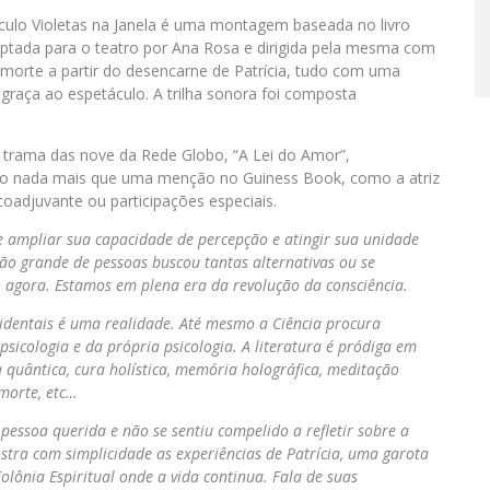
ulo Violetas na Janela
é uma montagem baseada no livro
ptada para o teatro por Ana Rosa e dirigida pela mesma com
a morte a partir do desencarne de Patrícia, tudo com uma
graça ao espetáculo. A trilha sonora foi composta
a trama das nove da Rede Globo, “A Lei do Amor”,
ículo nada mais que uma menção no Guiness Book, como a atriz
coadjuvante ou participações especiais.
 ampliar sua capacidade de percepção e atingir sua unidade
ão grande de pessoas buscou tantas alternativas ou se
mo agora. Estamos em plena era da revolução da consciência.
ocidentais é uma realidade. Até mesmo a Ciência procura
sicologia e da própria psicologia. A literatura é pródiga em
a quântica, cura holística, memória holográfica, meditação
 morte, etc…
essoa querida e não se sentiu compelido a refletir sobre a
stra com simplicidade as experiências de Patrícia, uma garota
ônia Espiritual onde a vida continua. Fala de suas