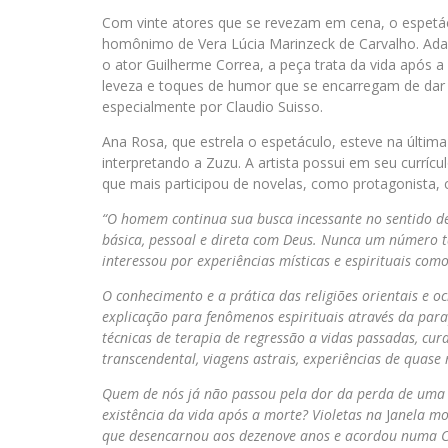
Com vinte atores que se revezam em cena, o espetác
homônimo de Vera Lúcia Marinzeck de Carvalho. Ada
o ator Guilherme Correa, a peça trata da vida após 
leveza e toques de humor que se encarregam de dar 
especialmente por Claudio Suisso.
Ana Rosa, que estrela o espetáculo, esteve na últim
interpretando a Zuzu. A artista possui em seu curr
que mais participou de novelas, como protagonista, 
“O homem continua sua busca incessante no sentido de
básica, pessoal e direta com Deus. Nunca um número t
interessou por experiências místicas e espirituais co
O conhecimento e a prática das religiões orientais e 
explicação para fenômenos espirituais através da parap
técnicas de terapia de regressão a vidas passadas, cur
transcendental, viagens astrais, experiências de quase
Quem de nós já não passou pela dor da perda de uma p
existência da vida após a morte? Violetas
na
J
anela mo
que desencarnou aos dezenove anos e acordou numa Col