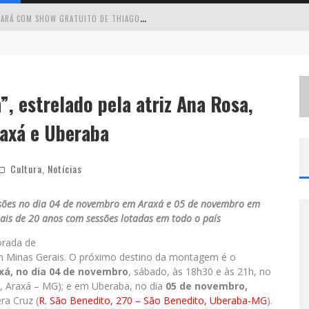
C
IRCUITO MINAS MUSICAL CHEGA A SABARÁ COM SHOW GRATUITO DE THIAGO DELEGADO, NATH RODRIGUES E TULIO ARAUJO
É
NESTE SÁBADO: MARCELINHO DE LIMA E TRIO VIRGULINO AGITAM O FORRÓ DO GIVANILDO EM PEDRO LEOPOLDO
S
IMONE CELEBRA A FORÇA FEMININA E SUA TRAJETÓRIA HISTÓRICA NA MPB EM NOVO SHOW “QUE MULHER É ESSA!?” EM BELO HORIZONTE
”, estrelado pela atriz Ana Rosa,
 CANTA LULU” A BELO HORIZONTE
axá e Uberaba
Cultura
,
Notícias
essões no dia 04 de novembro em Araxá e 05 de novembro em
is de 20 anos com sessões lotadas em todo o país
orada de
 Minas Gerais. O próximo destino da montagem é o
xá, no dia 04 de novembro
, sábado, às 18h30 e às 21h, no
o, Araxá – MG); e em Uberaba, no dia
05 de novembro,
ra Cruz (
R. São Benedito, 270 – São Benedito, Uberaba-MG
).