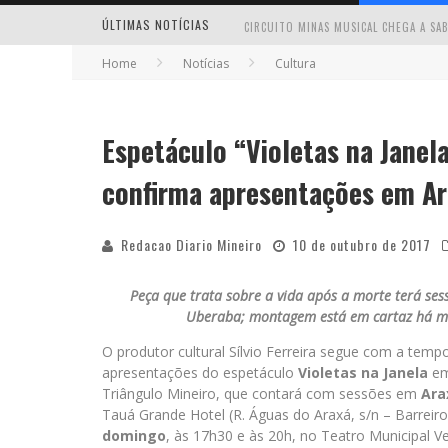
ÚLTIMAS NOTÍCIAS
Home
Notícias
Cultura
Espetáculo “Violetas na Janela
MILTON GUEDES TRAZ TURNÊ “MILTON
confirma apresentações em Ar
Redacao Diario Mineiro
10 de outubro de 2017
Peça que trata sobre a vida após a morte terá s
Uberaba; montagem está em cartaz há ma
O produtor cultural Sílvio Ferreira segue com a temp
apresentações do espetáculo
Violetas na Janela
em
Triângulo Mineiro, que contará com sessões em
Ara
Tauá Grande Hotel (R. Águas do Araxá, s/n – Barreir
domingo
, às 17h30 e às 20h, no Teatro Municipal Ve