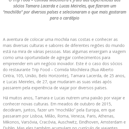
sócios Tamara Lacerda e Lucas Meireles, que fizeram um
“mochilão” por diversos países e selecionaram o que mais gostaram
para o cardápio
A aventura de colocar uma mochila nas costas e conhecer as
mais diversas culturas e sabores de diferentes regiões do mundo
está na mira de várias pessoas. Mas algumas enxergam a viagem
como uma oportunidade de agregar conhecimentos para
empreender em um negócio inovador. Este é o caso dos sócios
do restaurante Trip Food – Comida Mochileira (Rua Alberto
Cintra, 105, União, Belo Horizonte), Tamara Lacerda, de 25 anos,
e Lucas Meireles, de 27, que mudaram as suas vidas após
passarem pela experiência de viajar por diversos países.
Há muitos anos, Tamara e Lucas nutrem uma paixão por viajar e
conhecer novas culturas. Em meados de outubro de 2015,
decidiram, juntos, fazer um “mochilão” pela Europa, em que
passaram por Lisboa, Milão, Roma, Veneza, Paris, Athenas,
Mikonos, Varsóvia, Cracóvia, Auschwitz, Eindhoven, Amsterdam e
Dublin. Mas eles também acumulam no currículo de viajantes