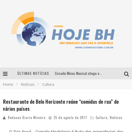
ÚLTIMAS NOTÍCIAS
Circuito Minas Musical chega a Sabará com show gratuito de Thiago Delegado, Nath Rodrigues e Tulio Araujo
Home
Notícias
Cultura
É neste sábado: Marcelinho de Lima e Trio Virgulino agitam o Forró do Givanildo em Pedro Leopoldo
Simone celebra a força feminina e sua trajetória histórica na MPB em novo show “Que mulher é essa!?” em Belo Horizonte
Restaurante de Belo Horizonte reúne “comidas de rua” de
vários países
Milton Guedes traz turnê “Milton Canta Lulu” a Belo Horizonte
Redacao Diario Mineiro
25 de agosto de 2017
Cultura
,
Notícias
O Trip Food – Comida Mochileira é fruto das experiências dos