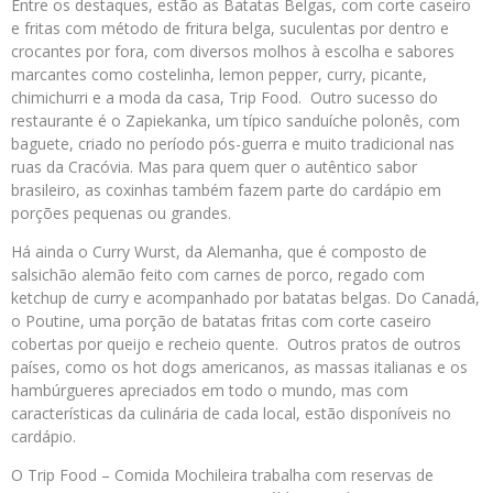
Entre os destaques, estão as Batatas Belgas, com corte caseiro
e fritas com método de fritura belga, suculentas por dentro e
crocantes por fora, com diversos molhos à escolha e sabores
marcantes como costelinha, lemon pepper, curry, picante,
chimichurri e a moda da casa, Trip Food. Outro sucesso do
restaurante é o Zapiekanka, um típico sanduíche polonês, com
baguete, criado no período pós-guerra e muito tradicional nas
ruas da Cracóvia. Mas para quem quer o autêntico sabor
brasileiro, as coxinhas também fazem parte do cardápio em
porções pequenas ou grandes.
Há ainda o Curry Wurst, da Alemanha, que é composto de
salsichão alemão feito com carnes de porco, regado com
ketchup de curry e acompanhado por batatas belgas. Do Canadá,
o Poutine, uma porção de batatas fritas com corte caseiro
cobertas por queijo e recheio quente. Outros pratos de outros
países, como os hot dogs americanos, as massas italianas e os
hambúrgueres apreciados em todo o mundo, mas com
características da culinária de cada local, estão disponíveis no
cardápio.
O Trip Food – Comida Mochileira trabalha com reservas de