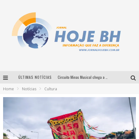
ÚLTIMAS NOTÍCIAS
Circuito Minas Musical chega a Sabará com show gratuito de Thiago Delegado, Nath Rodrigues e Tulio Araujo
Home
Notícias
Cultura
É neste sábado: Marcelinho de Lima e Trio Virgulino agitam o Forró do Givanildo em Pedro Leopoldo
Simone celebra a força feminina e sua trajetória histórica na MPB em novo show “Que mulher é essa!?” em Belo Horizonte
Milton Guedes traz turnê “Milton Canta Lulu” a Belo Horizonte