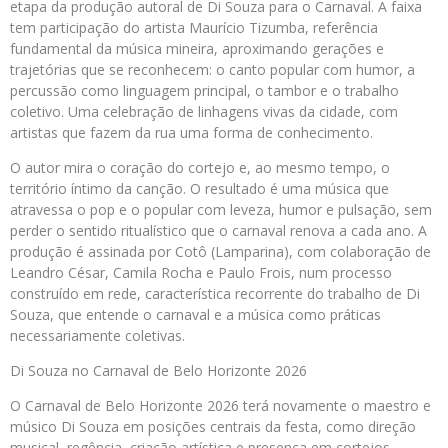
etapa da produção autoral de Di Souza para o Carnaval. A faixa
tem participação do artista Maurício Tizumba, referência
fundamental da música mineira, aproximando gerações e
trajetórias que se reconhecem: o canto popular com humor, a
percussão como linguagem principal, o tambor e o trabalho
coletivo. Uma celebração de linhagens vivas da cidade, com
artistas que fazem da rua uma forma de conhecimento.
O autor mira o coração do cortejo e, ao mesmo tempo, o
território íntimo da canção. O resultado é uma música que
atravessa o pop e o popular com leveza, humor e pulsação, sem
perder o sentido ritualístico que o carnaval renova a cada ano. A
produção é assinada por Cotô (Lamparina), com colaboração de
Leandro César, Camila Rocha e Paulo Frois, num processo
construído em rede, característica recorrente do trabalho de Di
Souza, que entende o carnaval e a música como práticas
necessariamente coletivas.
Di Souza no Carnaval de Belo Horizonte 2026
O Carnaval de Belo Horizonte 2026 terá novamente o maestro e
músico Di Souza em posições centrais da festa, como direção
musical, regência, criação artística e presença em cortejos