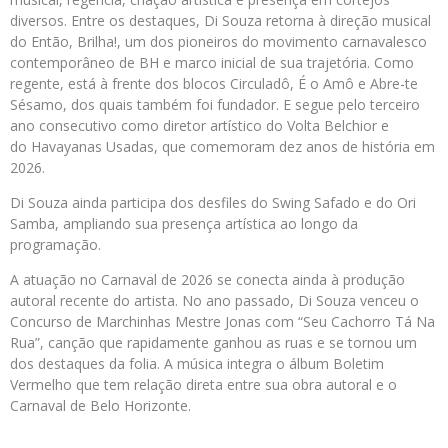
diversos. Entre os destaques, Di Souza retorna à direção musical
do Então, Brilha!, um dos pioneiros do movimento carnavalesco
contemporâneo de BH e marco inicial de sua trajetória. Como
regente, está à frente dos blocos Circuladô, É o Amô e Abre-te
Sésamo, dos quais também foi fundador. E segue pelo terceiro
ano consecutivo como diretor artístico do Volta Belchior e
do Havayanas Usadas, que comemoram dez anos de história em
2026.
Di Souza ainda participa dos desfiles do Swing Safado e do Ori
Samba, ampliando sua presença artística ao longo da
programação.
A atuação no Carnaval de 2026 se conecta ainda à produção
autoral recente do artista. No ano passado, Di Souza venceu o
Concurso de Marchinhas Mestre Jonas com “Seu Cachorro Tá Na
Rua”, canção que rapidamente ganhou as ruas e se tornou um
dos destaques da folia. A música integra o álbum Boletim
Vermelho que tem relação direta entre sua obra autoral e o
Carnaval de Belo Horizonte.