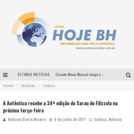
ÚLTIMAS NOTÍCIAS
Circuito Minas Musical chega a Sabará com show gratuito de Thiago Delegado, Nath Rodrigues e Tulio Araujo
Home
Notícias
Cultura
É neste sábado: Marcelinho de Lima e Trio Virgulino agitam o Forró do Givanildo em Pedro Leopoldo
Simone celebra a força feminina e sua trajetória histórica na MPB em novo show “Que mulher é essa!?” em Belo Horizonte
A Autêntica recebe a 34ª edição do Sarau do Filizzola na
próxima terça-feira
Milton Guedes traz turnê “Milton Canta Lulu” a Belo Horizonte
Redacao Diario Mineiro
8 de junho de 2017
Cultura
,
Notícias