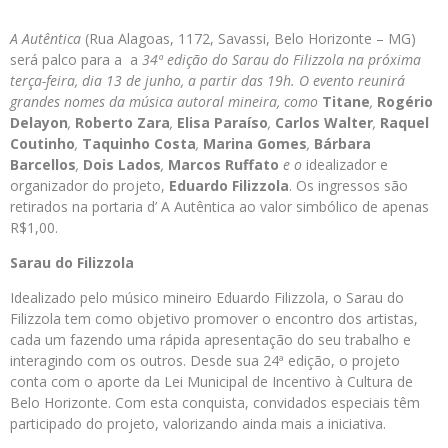
A Autêntica
(Rua Alagoas, 1172, Savassi, Belo Horizonte – MG)
será palco para a
a
34ª edição do Sarau do Filizzola
na próxima
terça-feira, dia 13 de junho, a partir das 19h. O evento reunirá
grandes nomes da música autoral mineira, como
Titane
,
Rogério
Delayon
,
Roberto Zara
,
Elisa Paraíso
,
Carlos Walter
,
Raquel
Coutinho
,
Taquinho Costa
,
Marina Gomes
,
Bárbara
Barcellos
,
Dois Lados
,
Marcos Ruffato
e o
idealizador e
organizador do projeto,
Eduardo Filizzola
. Os ingressos são
retirados na portaria d’ A Autêntica ao valor simbólico de apenas
R$1,00.
Sarau do Filizzola
Idealizado pelo músico mineiro Eduardo Filizzola, o Sarau do
Filizzola tem como objetivo promover o encontro dos artistas,
cada um fazendo uma rápida apresentação do seu trabalho e
interagindo com os outros. Desde sua 24ª edição, o projeto
conta com o aporte da Lei Municipal de Incentivo à Cultura de
Belo Horizonte. Com esta conquista, convidados especiais têm
participado do projeto, valorizando ainda mais a iniciativa.