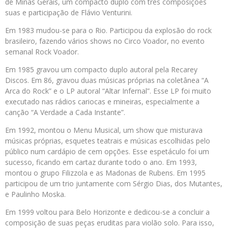
de Minas Gerais, um compacto duplo com três composições
suas e participação de Flávio Venturini.
Em 1983 mudou-se para o Rio. Participou da explosão do rock
brasileiro, fazendo vários shows no Circo Voador, no evento
semanal Rock Voador.
Em 1985 gravou um compacto duplo autoral pela Recarey
Discos. Em 86, gravou duas músicas próprias na coletânea “A
Arca do Rock” e o LP autoral “Altar Infernal”. Esse LP foi muito
executado nas rádios cariocas e mineiras, especialmente a
canção “A Verdade a Cada Instante”.
Em 1992, montou o Menu Musical, um show que misturava
músicas próprias, esquetes teatrais e músicas escolhidas pelo
público num cardápio de cem opções. Esse espetáculo foi um
sucesso, ficando em cartaz durante todo o ano. Em 1993,
montou o grupo Filizzola e as Madonas de Rubens. Em 1995
participou de um trio juntamente com Sérgio Dias, dos Mutantes,
e Paulinho Moska.
Em 1999 voltou para Belo Horizonte e dedicou-se a concluir a
composição de suas peças eruditas para violão solo. Para isso,