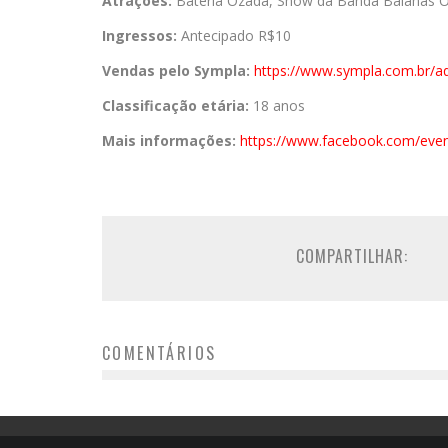
Atrações:
Bateria Ozada, Show da Banda Baianas O
Ingressos:
Antecipado R$10
Vendas pelo Sympla:
https://www.sympla.
com.br/a
Classificação etária:
18 anos
Mais informações:
https://www.
facebook.com/even
COMPARTILHAR:
COMENTÁRIOS