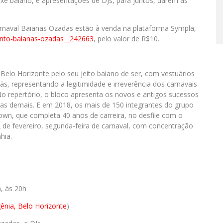
xé baiano, e apresentações de DJs, para juntos, darem as
rnaval Baianas Ozadas estão à venda na plataforma Sympla,
nto-baianas-ozadas__
242663
, pelo valor de R$10.
elo Horizonte pelo seu jeito baiano de ser, com vestuários
ãs, representando a legitimidade e irreverência dos carnavais
 repertório, o bloco apresenta os novos e antigos sucessos
das demais. E em 2018, os mais de 150 integrantes do grupo
n, que completa 40 anos de carreira, no desfile com o
2 de fevereiro, segunda-feira de carnaval, com concentração
hia.
a, às 20h
gênia, Belo Horizonte
)