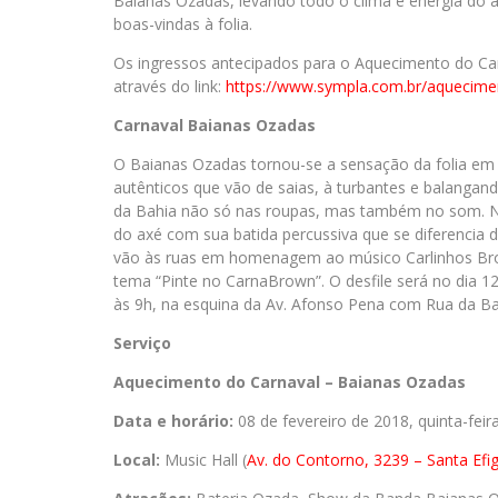
Baianas Ozadas, levando todo o clima e energia do a
boas-vindas à folia.
Os ingressos antecipados para o Aquecimento do Ca
através do link:
https://www.sympla.com.br/
aquecime
Carnaval Baianas Ozadas
O Baianas Ozadas tornou-se a sensação da folia em B
autênticos que vão de saias, à turbantes e balangand
da Bahia não só nas roupas, mas também no som. No
do axé com sua batida percussiva que se diferencia 
vão às ruas em homenagem ao músico Carlinhos Brow
tema “Pinte no CarnaBrown”. O desfile será no dia 1
às 9h, na esquina da Av. Afonso Pena com Rua da Ba
Serviço
Aquecimento do Carnaval – Baianas Ozadas
Data e horário:
08 de fevereiro de 2018, quinta-feir
Local:
Music Hall (
Av. do Contorno, 3239 – Santa Efi