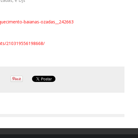
zadas, e DJs
quecimento-baianas-
ozadas__242663
ts/
210319556198668/