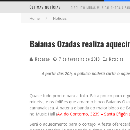
ÚLTIMAS NOTÍCIAS
Home
Notícias
Baianas Ozadas realiza aquec
MILTON GUEDES TRAZ TURNÊ “MILTON
Redacao
7 de fevereiro de 2018
Notícias
A partir das 20h, o público poderá curtir o aq
Quase tudo pronto para a folia. Falta pouco para o gr
mineira, e os foliões que amam o bloco Baianas O
carnavalesca. A bateria e banda do maior bloco de Be
no Music Hall (
Av. do Contorno, 3239 – Santa Efigêni
Será o aquecimento para o cortejo. A festa oferecerá