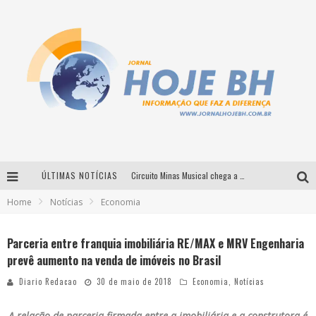
ÚLTIMAS NOTÍCIAS
Circuito Minas Musical chega a Sabará com show gratuito de Thiago Delegado, Nath Rodrigues e Tulio Araujo
Home
Notícias
Economia
É neste sábado: Marcelinho de Lima e Trio Virgulino agitam o Forró do Givanildo em Pedro Leopoldo
Simone celebra a força feminina e sua trajetória histórica na MPB em novo show “Que mulher é essa!?” em Belo Horizonte
Parceria entre franquia imobiliária RE/MAX e MRV Engenharia
prevê aumento na venda de imóveis no Brasil
Milton Guedes traz turnê “Milton Canta Lulu” a Belo Horizonte
Diario Redacao
30 de maio de 2018
Economia
,
Notícias
A relação de parceria firmada entre a imobiliária e a construtora é