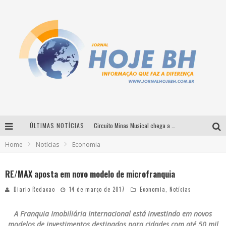
ÚLTIMAS NOTÍCIAS
Circuito Minas Musical chega a Sabará com show gratuito de Thiago Delegado, Nath Rodrigues e Tulio Araujo
Home
Notícias
Economia
É neste sábado: Marcelinho de Lima e Trio Virgulino agitam o Forró do Givanildo em Pedro Leopoldo
Simone celebra a força feminina e sua trajetória histórica na MPB em novo show “Que mulher é essa!?” em Belo Horizonte
RE/MAX aposta em novo modelo de microfranquia
Milton Guedes traz turnê “Milton Canta Lulu” a Belo Horizonte
Diario Redacao
14 de março de 2017
Economia
,
Notícias
A Franquia Imobiliária Internacional está investindo em novos
modelos de investimentos destinados para cidades com até 50 mil