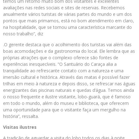
temos um retorno muito bom dos visitantes e excelentes
avaliações nas redes sociais e sites de reservas. Recebemos
anualmente vários turistas de várias partes do mundo e um dos
pontos que mais primamos, está no bom atendimento em claro,
na hospitalidade, que se tornou uma característica marcante do
nosso trabalho”, diz
.O gerente destaca que o acolhimento dos turistas vai além das
boas acomodações e da gastronomia do local. Ele lembra que as
próprias atrações que o complexo oferece são fontes de
experiências inesquecíveis. “O Santuário do Caraça alia a
tranquilidade ao refrescante contato com a natureza e uma
imersão cultural e histórica. Através das matas é possível fazer
trilhas em meio à natureza e depois disso, se refrescar nas águas
energizantes das piscinas naturais e quedas d’água. Temos ainda
o nosso frequente e ilustre visitante, lobo-guará, que é famoso
em todo o mundo, além do museu e biblioteca, que oferecem
uma oportunidade para que o visitante faça um mergulho na
história”, ressalta.
Visitas ilustres
A tradição de aguardar a visita do lobo todos os dias à noite