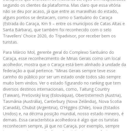
segundo os clientes da plataforma. Mas claro que essa vitória
não se deu por acaso, já que entre as maravilhas do estado,
alguns pontos se destacam, como o Santuário do Caraça
(Estrada do Caraça, Km 9 – entre os municípios de Catas Altas e
Santa Bárbara), que também foi reconhecido com o selo
Travellers’ Choice 2020, do Tripadvisor, por receber bem os
turistas.
Para Márcio Mol, gerente geral do Complexo Santuário do
Caraça, esse reconhecimento de Minas Gerais como um local
acolhedor, mostra que o Caraça está bem alinhado à unidade da
federação a qual pertence. “Minas Gerais sempre teve esse
carinho do público por ser um estado onde todos são sempre
muito bem vindos. Ver o estado figurando no ranking que tem
diversos destinos internacionais, como, Taitung Country
(Taiwan), Prešovský kraj (Eslováquia), Oberösterreich (Austria),
Tasmânia (Austrália), Canterbury (Nova Zelândia), Nova Scotia
(Canadá), Chubut (Argentina), O’Higgins (Chile), Iowa (Estados
Unidos) e, na décima posição mundial, nosso estado mineiro, é
demais. Essa característica acolhedora é algo que os turistas
reconhecem sempre, já que no Caraça, por exemplo, sempre