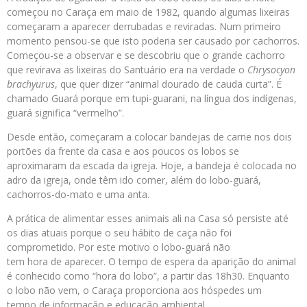
começou no Caraça em maio de 1982, quando algumas lixeiras
começaram a aparecer derrubadas e reviradas. Num primeiro
momento pensou-se que isto poderia ser causado por cachorros.
Começou-se a observar e se descobriu que o grande cachorro
que revirava as lixeiras do Santuário era na verdade o
Chrysocyon
brachyurus
, que quer dizer “animal dourado de cauda curta”. É
chamado Guará porque em tupi-guarani, na língua dos indígenas,
guará significa “vermelho”.
Desde então, começaram a colocar bandejas de carne nos dois
portões da frente da casa e aos poucos os lobos se
aproximaram da escada da igreja. Hoje, a bandeja é colocada no
adro da igreja, onde têm ido comer, além do lobo-guará,
cachorros-do-mato e uma anta.
A prática de alimentar esses animais ali na Casa só persiste até
os dias atuais porque o seu hábito de caça não foi
comprometido. Por este motivo o lobo-guará não
tem hora de aparecer. O tempo de espera da aparição do animal
é conhecido como “hora do lobo”, a partir das 18h30. Enquanto
o lobo não vem, o Caraça proporciona aos hóspedes um
tempo de informação e educação ambiental.