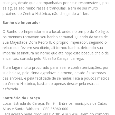
crianças, desde que acompanhadas por seus responsáveis, pois
as águas são muito rasas e tranquilas, além de ser muito
próximo do Centro Histórico, não chegando a 1 km.
Banho do Imperador
O Banho do Imperador era o local, onde, no tempo do Colégio,
os meninos tomavam seu banho semanal. Quando da visita de
Sua Majestade Dom Pedro II, o próprio Imperador, segundo o
relato que fez em seu diário, ali tomou banho, deixando sua
imperial assinatura no nome que até hoje este bosque cheio de
encantos, cortado pelo Ribeirão Caraça, carrega.
É um lugar muito procurado para lazer e confraternizações, por
sua beleza, pelo clima agradável e ameno, devido às sombras
das árvores, e pela facilidade de se nadar. Fica a poucos metros
do Centro Histórico, bastando apenas descer pela estrada
asfaltada
Santuário do Caraça
Local: Estrada do Caraça, Km 9 – Entre os municípios de Catas
Altas e Santa Bárbara – CEP 35960-000
Fácil acesso pelas rodovias BR 381 e MG 436, além do cômodo