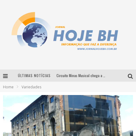
Circuito Minas Musical chega a Sabará com show gratuito de Thiago Delegado, Nath Rodrigues e Tulio Araujo
ÚLTIMAS NOTÍCIAS
É neste sábado: Marcelinho de Lima e Trio Virgulino agitam o Forró do Givanildo em Pedro Leopoldo
Home
Variedades
Simone celebra a força feminina e sua trajetória histórica na MPB em novo show “Que mulher é essa!?” em Belo Horizonte
Milton Guedes traz turnê “Milton Canta Lulu” a Belo Horizonte