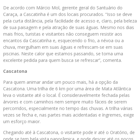
De acordo com Márcio Mol, gerente geral do Santuário do
Caraça, a Cascatinha é um dos locais procurados. “Isso se deve
pela curta distância, pela facilidade de acesso e, claro, pela beleza
de sua paisagem e pela atração de suas águas. Mesmo nos dias
mais frios, turistas e visitantes não conseguem resistir aos
encantos da Cascatinha e, esquecendo o frio, a névoa ou a
chuva, mergulham em suas águas e refrescam-se em suas
piscinas. Neste calor que estamos passando, se torna uma
excelente pedida para quem busca se refrescar”, comenta.
Cascatona
Para quem animar andar um pouco mais, há a opção da
Cascatona. Uma trilha de 6 km por uma área de Mata Atlântica
leva o visitante até o local. É consideravelmente fechada pelas
árvores e com caminhos nem sempre muito fáceis de serem
percorridos, especialmente no tempo das chuvas. A trilha várias
vezes se fecha e, nas partes mais acidentadas e íngremes, exige
um esforço maior.
Chegando até à Cascatona, o visitante pode ir até o Oratório, de
onde se tem bela vista panorâmica, e pode descer até os poços