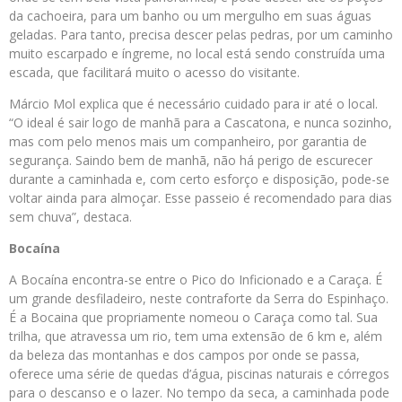
da cachoeira, para um banho ou um mergulho em suas águas
geladas. Para tanto, precisa descer pelas pedras, por um caminho
muito escarpado e íngreme, no local está sendo construída uma
escada, que facilitará muito o acesso do visitante.
Márcio Mol explica que é necessário cuidado para ir até o local.
“O ideal é sair logo de manhã para a Cascatona, e nunca sozinho,
mas com pelo menos mais um companheiro, por garantia de
segurança. Saindo bem de manhã, não há perigo de escurecer
durante a caminhada e, com certo esforço e disposição, pode-se
voltar ainda para almoçar. Esse passeio é recomendado para dias
sem chuva”, destaca.
Bocaína
A Bocaína encontra-se entre o Pico do Inficionado e a Caraça. É
um grande desfiladeiro, neste contraforte da Serra do Espinhaço.
É a Bocaina que propriamente nomeou o Caraça como tal. Sua
trilha, que atravessa um rio, tem uma extensão de 6 km e, além
da beleza das montanhas e dos campos por onde se passa,
oferece uma série de quedas d’água, piscinas naturais e córregos
para o descanso e o lazer. No tempo da seca, a caminhada pode