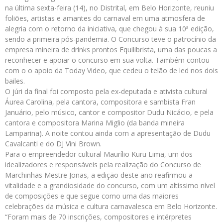
na última sexta-feira (14), no Distrital, em Belo Horizonte, reuniu
foliões, artistas e amantes do carnaval em uma atmosfera de
alegria com o retorno da iniciativa, que chegou à sua 10ª edição,
sendo a primeira pós-pandemia. O Concurso teve o patrocínio da
empresa mineira de drinks prontos Equilibrista, uma das poucas a
reconhecer e apoiar o concurso em sua volta. Também contou
com o o apoio da Today Video, que cedeu o telão de led nos dois
bailes.
O júri da final foi composto pela ex-deputada e ativista cultural
Áurea Carolina, pela cantora, compositora e sambista Fran
Januário, pelo músico, cantor e compositor Dudu Nicácio, e pela
cantora e compositora Marina Miglio (da banda mineira
Lamparina). A noite contou ainda com a apresentação de Dudu
Cavalcanti e do DJ Vini Brown.
Para o empreendedor cultural Maurílio Kuru Lima, um dos
idealizadores e responsáveis pela realização do Concurso de
Marchinhas Mestre Jonas, a edição deste ano reafirmou a
vitalidade e a grandiosidade do concurso, com um altíssimo nível
de composições e que segue como uma das maiores
celebrações da música e cultura carnavalesca em Belo Horizonte.
“Foram mais de 70 inscrições, compositores e intérpretes