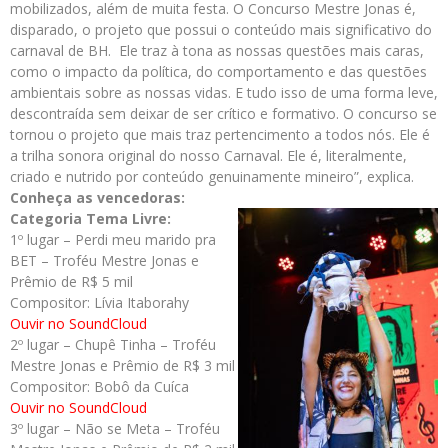
mobilizados, além de muita festa. O Concurso Mestre Jonas é,
disparado, o projeto que possui o conteúdo mais significativo do
carnaval de BH. Ele traz à tona as nossas questões mais caras,
como o impacto da política, do comportamento e das questões
ambientais sobre as nossas vidas. E tudo isso de uma forma leve,
descontraída sem deixar de ser crítico e formativo. O concurso se
tornou o projeto que mais traz pertencimento a todos nós. Ele é
a trilha sonora original do nosso Carnaval. Ele é, literalmente,
criado e nutrido por conteúdo genuinamente mineiro”, explica.
Conheça as vencedoras:
Categoria Tema Livre:
1º lugar – Perdi meu marido pra
BET – Troféu Mestre Jonas e
Prêmio de R$ 5 mil
Compositor: Lívia Itaborahy
Ouvir no SoundCloud
2º lugar – Chupê Tinha – Troféu
Mestre Jonas e Prêmio de R$ 3 mil
Compositor: Bobô da Cuíca
Ouvir no SoundCloud
3º lugar – Não se Meta – Troféu