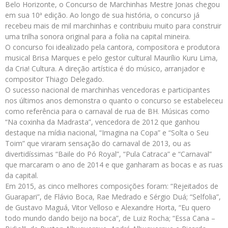
Belo Horizonte, o Concurso de Marchinhas Mestre Jonas chegou
em sua 10ª edição. Ao longo de sua história, o concurso já
recebeu mais de mil marchinhas e contribuiu muito para construir
uma trilha sonora original para a folia na capital mineira.
O concurso foi idealizado pela cantora, compositora e produtora
musical Brisa Marques e pelo gestor cultural Maurílio Kuru Lima,
da Cria! Cultura. A direção artística é do músico, arranjador e
compositor Thiago Delegado.
O sucesso nacional de marchinhas vencedoras e participantes
nos últimos anos demonstra o quanto o concurso se estabeleceu
como referência para o carnaval de rua de BH. Músicas como
“Na coxinha da Madrasta”, vencedora de 2012 que ganhou
destaque na mídia nacional, “Imagina na Copa” e “Solta o Seu
Toim” que viraram sensação do carnaval de 2013, ou as
divertidíssimas “Baile do Pó Royal”, “Pula Catraca” e “Carnaval”
que marcaram o ano de 2014 e que ganharam as bocas e as ruas
da capital.
Em 2015, as cinco melhores composições foram: “Rejeitados de
Guarapari”, de Flávio Boca, Rae Medrado e Sérgio Duá; “Selfolia”,
de Gustavo Maguá, Vitor Velloso e Alexandre Horta, “Eu quero
todo mundo dando beijo na boca”, de Luiz Rocha; “Essa Cana –