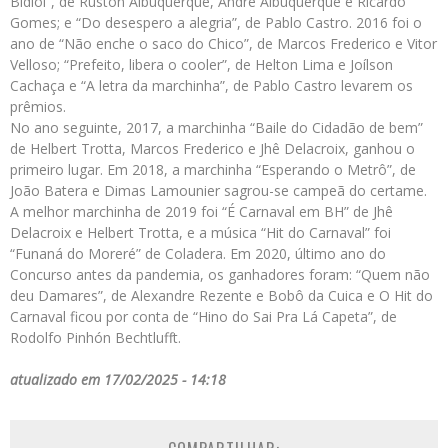
Bidiol”, de Ruston Albuquerque, André Albuquerque e Ricardo
Gomes; e “Do desespero a alegria”, de Pablo Castro. 2016 foi o
ano de “Não enche o saco do Chico”, de Marcos Frederico e Vitor
Velloso; “Prefeito, libera o cooler”, de Helton Lima e Joílson
Cachaça e “A letra da marchinha”, de Pablo Castro levarem os
prêmios.
No ano seguinte, 2017, a marchinha “Baile do Cidadão de bem”
de Helbert Trotta, Marcos Frederico e Jhê Delacroix, ganhou o
primeiro lugar. Em 2018, a marchinha “Esperando o Metrô”, de
João Batera e Dimas Lamounier sagrou-se campeã do certame.
A melhor marchinha de 2019 foi “É Carnaval em BH” de Jhê
Delacroix e Helbert Trotta, e a música “Hit do Carnaval” foi
“Funaná do Moreré” de Coladera. Em 2020, último ano do
Concurso antes da pandemia, os ganhadores foram: “Quem não
deu Damares”, de Alexandre Rezente e Bobô da Cuica e O Hit do
Carnaval ficou por conta de “Hino do Sai Pra Lá Capeta”, de
Rodolfo Pinhón Bechtlufft.
atualizado em 17/02/2025 - 14:18