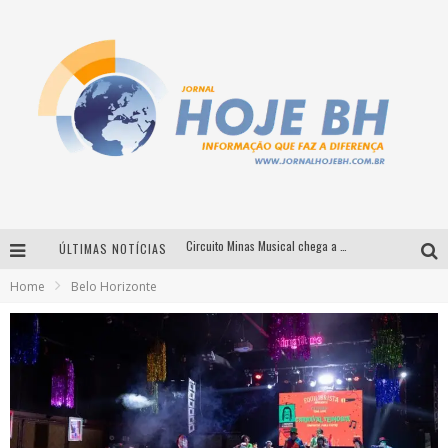
Circuito Minas Musical chega a Sabará com show gratuito de Thiago Delegado, Nath Rodrigues e Tulio Araujo
ÚLTIMAS NOTÍCIAS
É neste sábado: Marcelinho de Lima e Trio Virgulino agitam o Forró do Givanildo em Pedro Leopoldo
Home
Belo Horizonte
Simone celebra a força feminina e sua trajetória histórica na MPB em novo show “Que mulher é essa!?” em Belo Horizonte
Milton Guedes traz turnê “Milton Canta Lulu” a Belo Horizonte