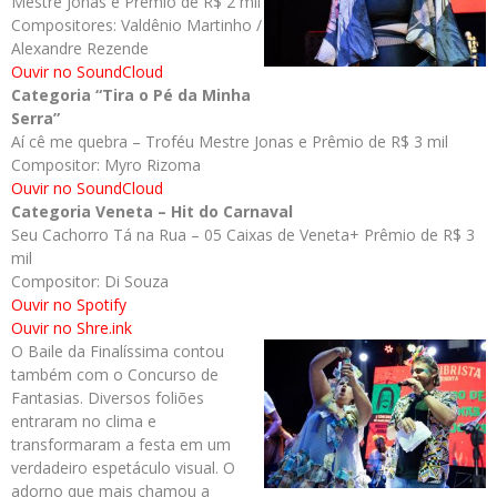
Mestre Jonas e Prêmio de R$ 2 mil
Compositores: Valdênio Martinho /
Alexandre Rezende
Ouvir no SoundCloud
Categoria “Tira o Pé da Minha
Serra”
Aí cê me quebra – Troféu Mestre Jonas e Prêmio de R$ 3 mil
Compositor: Myro Rizoma
Ouvir no SoundCloud
Categoria Veneta – Hit do Carnaval
Seu Cachorro Tá na Rua – 05 Caixas de Veneta+ Prêmio de R$ 3
mil
Compositor: Di Souza
Ouvir no Spotify
Ouvir no Shre.ink
O Baile da Finalíssima contou
também com o Concurso de
Fantasias. Diversos foliões
entraram no clima e
transformaram a festa em um
verdadeiro espetáculo visual. O
adorno que mais chamou a