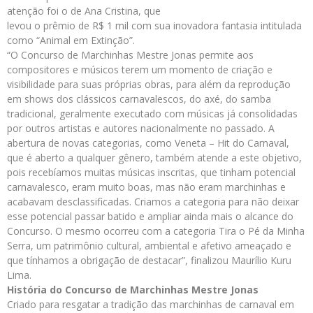
atenção foi o de Ana Cristina, que
levou o prêmio de R$ 1 mil com sua inovadora fantasia intitulada
como “Animal em Extinção”.
“O Concurso de Marchinhas Mestre Jonas permite aos
compositores e músicos terem um momento de criação e
visibilidade para suas próprias obras, para além da reprodução
em shows dos clássicos carnavalescos, do axé, do samba
tradicional, geralmente executado com músicas já consolidadas
por outros artistas e autores nacionalmente no passado. A
abertura de novas categorias, como Veneta – Hit do Carnaval,
que é aberto a qualquer gênero, também atende a este objetivo,
pois recebíamos muitas músicas inscritas, que tinham potencial
carnavalesco, eram muito boas, mas não eram marchinhas e
acabavam desclassificadas. Criamos a categoria para não deixar
esse potencial passar batido e ampliar ainda mais o alcance do
Concurso. O mesmo ocorreu com a categoria Tira o Pé da Minha
Serra, um patrimônio cultural, ambiental e afetivo ameaçado e
que tínhamos a obrigação de destacar”, finalizou Maurílio Kuru
Lima.
História do Concurso de Marchinhas Mestre Jonas
Criado para resgatar a tradição das marchinhas de carnaval em