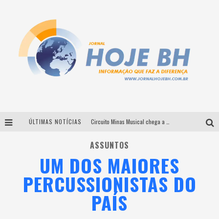
ÚLTIMAS NOTÍCIAS
Circuito Minas Musical chega a Sabará com show gratuito de Thiago Delegado, Nath Rodrigues e Tulio Araujo
É neste sábado: Marcelinho de Lima e Trio Virgulino agitam o Forró do Givanildo em Pedro Leopoldo
ASSUNTOS
UM DOS MAIORES
Simone celebra a força feminina e sua trajetória histórica na MPB em novo show “Que mulher é essa!?” em Belo Horizonte
PERCUSSIONISTAS DO
Milton Guedes traz turnê “Milton Canta Lulu” a Belo Horizonte
PAÍS