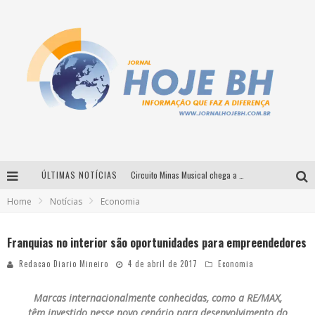
ÚLTIMAS NOTÍCIAS
Circuito Minas Musical chega a Sabará com show gratuito de Thiago Delegado, Nath Rodrigues e Tulio Araujo
Home
Notícias
Economia
É neste sábado: Marcelinho de Lima e Trio Virgulino agitam o Forró do Givanildo em Pedro Leopoldo
Simone celebra a força feminina e sua trajetória histórica na MPB em novo show “Que mulher é essa!?” em Belo Horizonte
Franquias no interior são oportunidades para empreendedores
Milton Guedes traz turnê “Milton Canta Lulu” a Belo Horizonte
Redacao Diario Mineiro
4 de abril de 2017
Economia
Marcas internacionalmente conhecidas, como a RE/MAX,
têm investido nesse novo cenário para desenvolvimento do