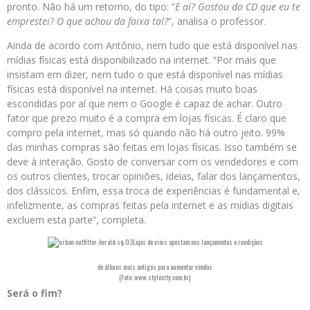
pronto. Não há um retorno, do tipo: “
E aí? Gostou do CD que eu te
emprestei? O que achou da faixa tal?
”, analisa o professor.
Ainda de acordo com Antônio, nem tudo que está disponível nas
mídias físicas está disponibilizado na internet. “Por mais que
insistam em dizer, nem tudo o que está disponível nas mídias
físicas está disponível na internet. Há coisas muito boas
escondidas por aí que nem o Google é capaz de achar. Outro
fator que prezo muito é a compra em lojas físicas. É claro que
compro pela internet, mas só quando não há outro jeito. 99%
das minhas compras são feitas em lojas físicas. Isso também se
deve à interação. Gosto de conversar com os vendedores e com
os outros clientes, trocar opiniões, ideias, falar dos lançamentos,
dos clássicos. Enfim, essa troca de experiências é fundamental e,
infelizmente, as compras feitas pela internet e as mídias digitais
excluem esta parte”, completa.
Lojas de vinis apostam nos lançamentos e reedições
de álbuns mais antigos para aumentar vendas
(Foto:
www.stylecity.com.br)
Será o fim?