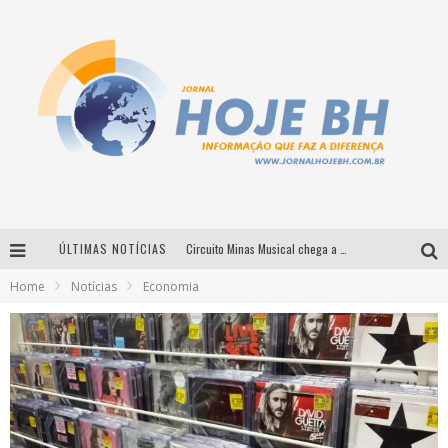
ÚLTIMAS NOTÍCIAS
Circuito Minas Musical chega a Sabará com show gratuito de Thiago Delegado, Nath Rodrigues e Tulio Araujo
Home
Notícias
Economia
É neste sábado: Marcelinho de Lima e Trio Virgulino agitam o Forró do Givanildo em Pedro Leopoldo
Simone celebra a força feminina e sua trajetória histórica na MPB em novo show “Que mulher é essa!?” em Belo Horizonte
Milton Guedes traz turnê “Milton Canta Lulu” a Belo Horizonte