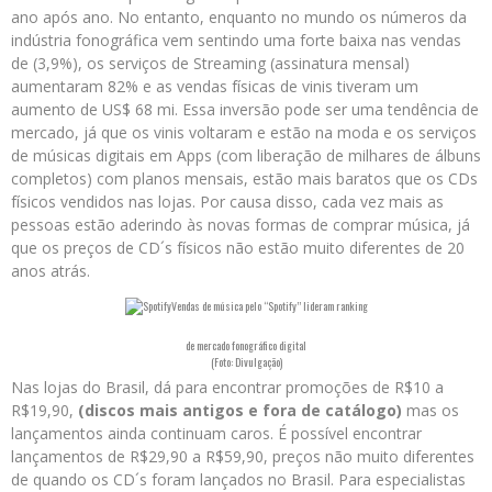
ano após ano. No entanto, enquanto no mundo os números da
indústria fonográfica vem sentindo uma forte baixa nas vendas
de (3,9%), os serviços de Streaming (assinatura mensal)
aumentaram 82% e as vendas físicas de vinis tiveram um
aumento de US$ 68 mi. Essa inversão pode ser uma tendência de
mercado, já que os vinis voltaram e estão na moda e os serviços
de músicas digitais em Apps (com liberação de milhares de álbuns
completos) com planos mensais, estão mais baratos que os CDs
físicos vendidos nas lojas. Por causa disso, cada vez mais as
pessoas estão aderindo às novas formas de comprar música, já
que os preços de CD´s físicos não estão muito diferentes de 20
anos atrás.
Vendas de música pelo “Spotify” lideram ranking
de mercado fonográfico digital
(Foto: Divulgação)
Nas lojas do Brasil, dá para encontrar promoções de R$10 a
R$19,90,
(discos mais antigos e fora de catálogo)
mas os
lançamentos ainda continuam caros. É possível encontrar
lançamentos de R$29,90 a R$59,90, preços não muito diferentes
de quando os CD´s foram lançados no Brasil. Para especialistas