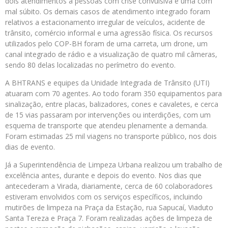
dois atendimentos a pessoas com crise convulsiva e uma com
mal súbito. Os demais casos de atendimento integrado foram
relativos a estacionamento irregular de veículos, acidente de
trânsito, comércio informal e uma agressão física. Os recursos
utilizados pelo COP-BH foram de uma carreta, um drone, um
canal integrado de rádio e a visualização de quatro mil câmeras,
sendo 80 delas localizadas no perímetro do evento.
A BHTRANS e equipes da Unidade Integrada de Trânsito (UTI)
atuaram com 70 agentes. Ao todo foram 350 equipamentos para
sinalização, entre placas, balizadores, cones e cavaletes, e cerca
de 15 vias passaram por intervenções ou interdições, com um
esquema de transporte que atendeu plenamente a demanda.
Foram estimadas 25 mil viagens no transporte público, nos dois
dias de evento.
Já a Superintendência de Limpeza Urbana realizou um trabalho de
excelência antes, durante e depois do evento. Nos dias que
antecederam a Virada, diariamente, cerca de 60 colaboradores
estiveram envolvidos com os serviços específicos, incluindo
mutirões de limpeza na Praça da Estação, rua Sapucaí, Viaduto
Santa Tereza e Praça 7. Foram realizadas ações de limpeza de