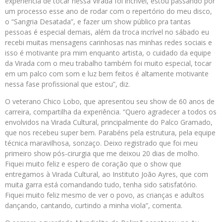
experiência de tocar nessa Virada foi incrível, estou passando por
um processo esse ano de rodar com o repertório do meu disco,
o “Sangria Desatada”, e fazer um show público pra tantas
pessoas é especial demais, além da troca incrível no sábado eu
recebi muitas mensagens carinhosas nas minhas redes sociais e
isso é motivante pra mim enquanto artista, o cuidado da equipe
da Virada com o meu trabalho também foi muito especial, tocar
em um palco com som e luz bem feitos é altamente motivante
nessa fase profissional que estou”, diz.
O veterano Chico Lobo, que apresentou seu show de 60 anos de
carreira, compartilha da experiência. “Quero agradecer a todos os
envolvidos na Virada Cultural, principalmente do Palco Gramado,
que nos recebeu super bem. Parabéns pela estrutura, pela equipe
técnica maravilhosa, sonzaço. Deixo registrado que foi meu
primeiro show pós-cirurgia que me deixou 20 dias de molho.
Fiquei muito feliz e espero de coração que o show que
entregamos à Virada Cultural, ao Instituto João Ayres, que com
muita garra está comandando tudo, tenha sido satisfatório.
Fiquei muito feliz mesmo de ver o povo, as crianças e adultos
dançando, cantando, curtindo a minha viola”, comenta.