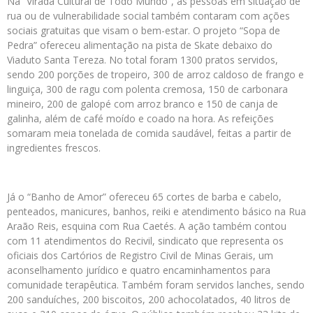
Na “Virada Cultural de Todo Mundo”, as pessoas em situação de
rua ou de vulnerabilidade social também contaram com ações
sociais gratuitas que visam o bem-estar. O projeto “Sopa de
Pedra” ofereceu alimentação na pista de Skate debaixo do
Viaduto Santa Tereza. No total foram 1300 pratos servidos,
sendo 200 porções de tropeiro, 300 de arroz caldoso de frango e
linguiça, 300 de ragu com polenta cremosa, 150 de carbonara
mineiro, 200 de galopé com arroz branco e 150 de canja de
galinha, além de café moído e coado na hora. As refeições
somaram meia tonelada de comida saudável, feitas a partir de
ingredientes frescos.
Já o “Banho de Amor” ofereceu 65 cortes de barba e cabelo,
penteados, manicures, banhos, reiki e atendimento básico na Rua
Araão Reis, esquina com Rua Caetés. A ação também contou
com 11 atendimentos do Recivil, sindicato que representa os
oficiais dos Cartórios de Registro Civil de Minas Gerais, um
aconselhamento jurídico e quatro encaminhamentos para
comunidade terapêutica. Também foram servidos lanches, sendo
200 sanduíches, 200 biscoitos, 200 achocolatados, 40 litros de