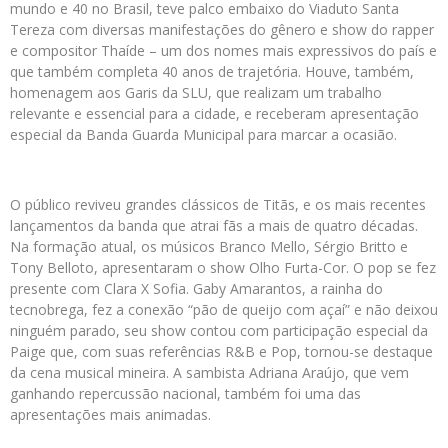
mundo e 40 no Brasil, teve palco embaixo do Viaduto Santa
Tereza com diversas manifestações do gênero e show do rapper
e compositor Thaíde – um dos nomes mais expressivos do país e
que também completa 40 anos de trajetória. Houve, também,
homenagem aos Garis da SLU, que realizam um trabalho
relevante e essencial para a cidade, e receberam apresentação
especial da Banda Guarda Municipal para marcar a ocasião.
O público reviveu grandes clássicos de Titãs, e os mais recentes
lançamentos da banda que atrai fãs a mais de quatro décadas.
Na formação atual, os músicos Branco Mello, Sérgio Britto e
Tony Belloto, apresentaram o show Olho Furta-Cor. O pop se fez
presente com Clara X Sofia. Gaby Amarantos, a rainha do
tecnobrega, fez a conexão “pão de queijo com açaí” e não deixou
ninguém parado, seu show contou com participação especial da
Paige que, com suas referências R&B e Pop, tornou-se destaque
da cena musical mineira. A sambista Adriana Araújo, que vem
ganhando repercussão nacional, também foi uma das
apresentações mais animadas.