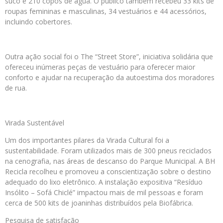
suco e 210 copos de água. O público também recebeu 33 kits de
roupas femininas e masculinas, 34 vestuários e 44 acessórios,
incluindo cobertores.
Outra ação social foi o The “Street Store”, iniciativa solidária que
ofereceu inúmeras peças de vestuário para oferecer maior
conforto e ajudar na recuperação da autoestima dos moradores
de rua.
Virada Sustentável
Um dos importantes pilares da Virada Cultural foi a
sustentabilidade. Foram utilizados mais de 300 pneus reciclados
na cenografia, nas áreas de descanso do Parque Municipal. A BH
Recicla recolheu e promoveu a conscientização sobre o destino
adequado do lixo eletrônico. A instalação expositiva “Resíduo
Insólito – Sofá Chiclé” impactou mais de mil pessoas e foram
cerca de 500 kits de joaninhas distribuídos pela Biofábrica.
Pesquisa de satisfação