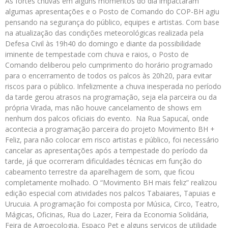
As fortes chuvas em alguns momentos do dia impactaram
algumas apresentações e o Posto de Comando do COP-BH agiu
pensando na segurança do público, equipes e artistas. Com base
na atualização das condições meteorológicas realizada pela
Defesa Civil às 19h40 do domingo e diante da possibilidade
iminente de tempestade com chuva e raios, o Posto de
Comando deliberou pelo cumprimento do horário programado
para o encerramento de todos os palcos às 20h20, para evitar
riscos para o público. Infelizmente a chuva inesperada no período
da tarde gerou atrasos na programação, seja ela parceira ou da
própria Virada, mas não houve cancelamento de shows em
nenhum dos palcos oficiais do evento. Na Rua Sapucaí, onde
acontecia a programação parceira do projeto Movimento BH +
Feliz, para não colocar em risco artistas e público, foi necessário
cancelar as apresentações após a tempestade do período da
tarde, já que ocorreram dificuldades técnicas em função do
cabeamento terrestre da aparelhagem de som, que ficou
completamente molhado. O “Movimento BH mais feliz” realizou
edição especial com atividades nos palcos Tabaiares, Tapuias e
Urucuia. A programação foi composta por Música, Circo, Teatro,
Mágicas, Oficinas, Rua do Lazer, Feira da Economia Solidária,
Feira de Agroecologia, Espaço Pet e alguns serviços de utilidade