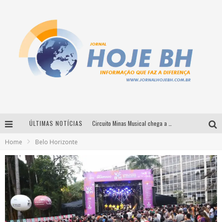
ÚLTIMAS NOTÍCIAS
É neste sábado: Marcelinho de Lima e Trio Virgulino agitam o Forró do Givanildo em Pedro Leopoldo
Home
Belo Horizonte
Simone celebra a força feminina e sua trajetória histórica na MPB em novo show “Que mulher é essa!?” em Belo Horizonte
Milton Guedes traz turnê “Milton Canta Lulu” a Belo Horizonte
Circuito Minas Musical chega a Sabará com show gratuito de Thiago Delegado, Nath Rodrigues e Tulio Araujo