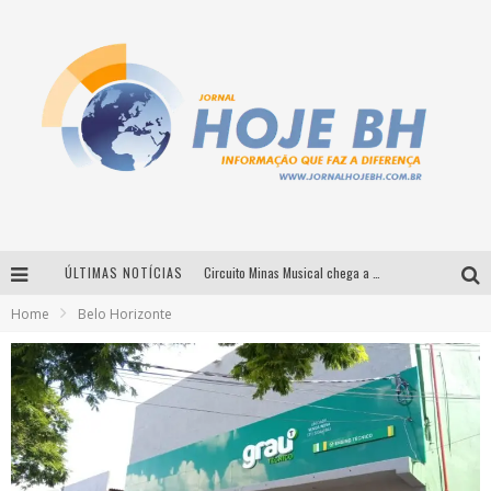
ÚLTIMAS NOTÍCIAS
Circuito Minas Musical chega a Sabará com show gratuito de Thiago Delegado, Nath Rodrigues e Tulio Araujo
Home
Belo Horizonte
É neste sábado: Marcelinho de Lima e Trio Virgulino agitam o Forró do Givanildo em Pedro Leopoldo
Simone celebra a força feminina e sua trajetória histórica na MPB em novo show “Que mulher é essa!?” em Belo Horizonte
Milton Guedes traz turnê “Milton Canta Lulu” a Belo Horizonte