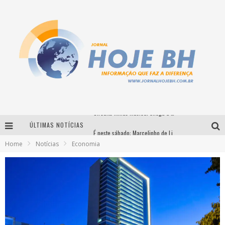
ÚLTIMAS NOTÍCIAS
É neste sábado: Marcelinho de Lima e Trio Virgulino agitam o Forró do Givanildo em Pedro Leopoldo
Home
Notícias
Economia
Simone celebra a força feminina e sua trajetória histórica na MPB em novo show “Que mulher é essa!?” em Belo Horizonte
Milton Guedes traz turnê “Milton Canta Lulu” a Belo Horizonte
Circuito Minas Musical chega a Sabará com show gratuito de Thiago Delegado, Nath Rodrigues e Tulio Araujo