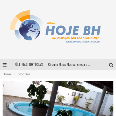
ÚLTIMAS NOTÍCIAS
Circuito Minas Musical chega a Sabará com show gratuito de Thiago Delegado, Nath Rodrigues e Tulio Araujo
Home
Notícias
É neste sábado: Marcelinho de Lima e Trio Virgulino agitam o Forró do Givanildo em Pedro Leopoldo
Simone celebra a força feminina e sua trajetória histórica na MPB em novo show “Que mulher é essa!?” em Belo Horizonte
Milton Guedes traz turnê “Milton Canta Lulu” a Belo Horizonte