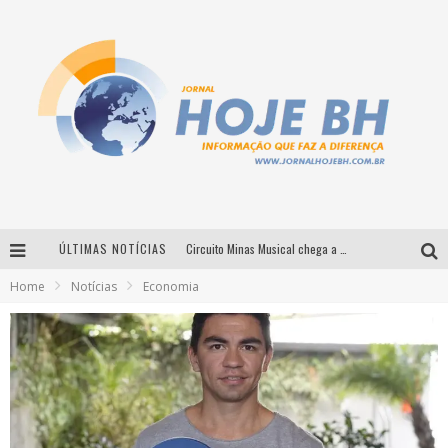
ÚLTIMAS NOTÍCIAS
Circuito Minas Musical chega a Sabará com show gratuito de Thiago Delegado, Nath Rodrigues e Tulio Araujo
Home
Notícias
Economia
É neste sábado: Marcelinho de Lima e Trio Virgulino agitam o Forró do Givanildo em Pedro Leopoldo
Simone celebra a força feminina e sua trajetória histórica na MPB em novo show “Que mulher é essa!?” em Belo Horizonte
Milton Guedes traz turnê “Milton Canta Lulu” a Belo Horizonte