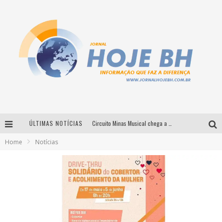
ÚLTIMAS NOTÍCIAS
Circuito Minas Musical chega a Sabará com show gratuito de Thiago Delegado, Nath Rodrigues e Tulio Araujo
Home
Notícias
É neste sábado: Marcelinho de Lima e Trio Virgulino agitam o Forró do Givanildo em Pedro Leopoldo
Simone celebra a força feminina e sua trajetória histórica na MPB em novo show “Que mulher é essa!?” em Belo Horizonte
Milton Guedes traz turnê “Milton Canta Lulu” a Belo Horizonte