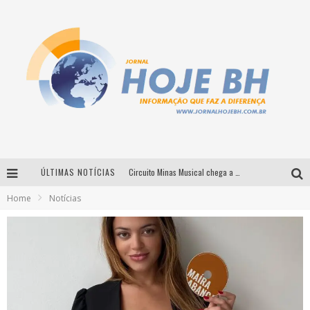
ÚLTIMAS NOTÍCIAS
Circuito Minas Musical chega a Sabará com show gratuito de Thiago Delegado, Nath Rodrigues e Tulio Araujo
Home
Notícias
É neste sábado: Marcelinho de Lima e Trio Virgulino agitam o Forró do Givanildo em Pedro Leopoldo
Simone celebra a força feminina e sua trajetória histórica na MPB em novo show “Que mulher é essa!?” em Belo Horizonte
Milton Guedes traz turnê “Milton Canta Lulu” a Belo Horizonte