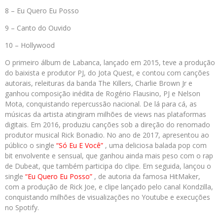
8 – Eu Quero Eu Posso
9 – Canto do Ouvido
10 – Hollywood
O primeiro álbum de Labanca, lançado em 2015, teve a produção
do baixista e produtor PJ, do Jota Quest, e contou com canções
autorais, releituras da banda The Killers, Charlie Brown Jr e
ganhou composição inédita de Rogério Flausino, PJ e Nelson
Mota, conquistando repercussão nacional. De lá para cá, as
músicas da artista atingiram milhões de views nas plataformas
digitais. Em 2016, produziu canções sob a direção do renomado
produtor musical Rick Bonadio. No ano de 2017, apresentou ao
público o single
“Só Eu E Você”
, uma deliciosa balada pop com
bit envolvente e sensual, que ganhou ainda mais peso com o rap
de Dubeat, que também participa do clipe. Em seguida, lançou o
single
“Eu Quero Eu Posso”
, de autoria da famosa HitMaker,
com a produção de Rick Joe, e clipe lançado pelo canal Kondzilla,
conquistando milhões de visualizações no Youtube e execuções
no Spotify.