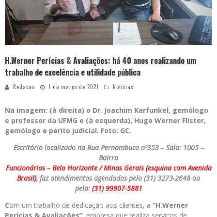
H.Werner Perícias & Avaliações: há 40 anos realizando um
trabalho de excelência e utilidade pública
Redacao
1 de março de 2021
Notícias
Na imagem: (à direita) o Dr. Joachim Karfunkel, gemólogo
e professor da UFMG
e (à esquerda), Hugo Werner Flister,
gemólogo e perito judicial. Foto: GC.
Escritório localizado na Rua Pernambuco nº353 – Sala: 1005 –
Bairro
Funcionários – Belo Horizonte / Minas Gerais (esquina com Avenida
Brasil)
,
faz atendimentos agendados pelo (31) 3273-2648 ou
pelo:
(31) 99907-5881
C
om um trabalho de dedicação aos clientes, a
“H.Werner
Perícias & Avaliações”
, empresa que realiza serviços de