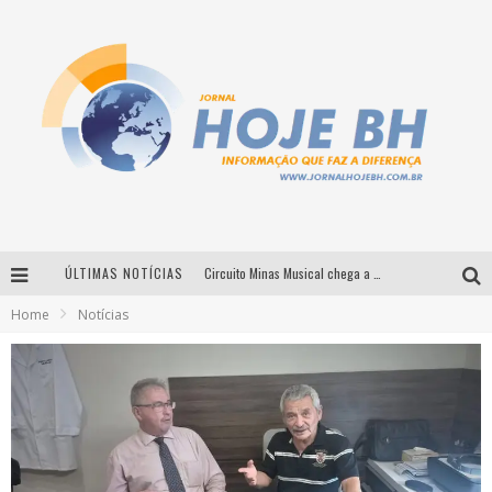
Circuito Minas Musical chega a Sabará com show gratuito de Thiago Delegado, Nath Rodrigues e Tulio Araujo
ÚLTIMAS NOTÍCIAS
É neste sábado: Marcelinho de Lima e Trio Virgulino agitam o Forró do Givanildo em Pedro Leopoldo
Home
Notícias
Simone celebra a força feminina e sua trajetória histórica na MPB em novo show “Que mulher é essa!?” em Belo Horizonte
Milton Guedes traz turnê “Milton Canta Lulu” a Belo Horizonte