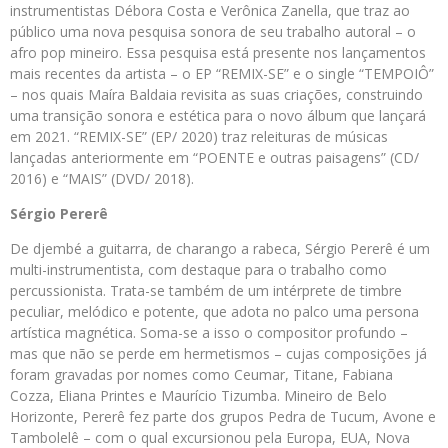
instrumentistas Débora Costa e Verônica Zanella, que traz ao
público uma nova pesquisa sonora de seu trabalho autoral – o
afro pop mineiro. Essa pesquisa está presente nos lançamentos
mais recentes da artista – o EP “REMIX-SE” e o single “TEMPOIÔ”
– nos quais Maíra Baldaia revisita as suas criações, construindo
uma transição sonora e estética para o novo álbum que lançará
em 2021. “REMIX-SE” (EP/ 2020) traz releituras de músicas
lançadas anteriormente em “POENTE e outras paisagens” (CD/
2016) e “MAIS” (DVD/ 2018).
Sérgio Pererê
De djembé a guitarra, de charango a rabeca, Sérgio Pererê é um
multi-instrumentista, com destaque para o trabalho como
percussionista. Trata-se também de um intérprete de timbre
peculiar, melódico e potente, que adota no palco uma persona
artística magnética. Soma-se a isso o compositor profundo –
mas que não se perde em hermetismos – cujas composições já
foram gravadas por nomes como Ceumar, Titane, Fabiana
Cozza, Eliana Printes e Maurício Tizumba. Mineiro de Belo
Horizonte, Pererê fez parte dos grupos Pedra de Tucum, Avone e
Tambolelê – com o qual excursionou pela Europa, EUA, Nova