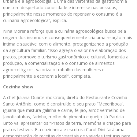
urbana e à agroecologia. E uma das vertentes da gastronomia
que tem despertado curiosidade e interesse nas pessoas,
principalmente nesse momento de repensar o consumo é a
culinária agroecológica”, explica.
Nina Morena reforça que a culinária agroecológica busca pela
origem dos insumos e consequentemente cria uma relação mais
íntima e saudável com o alimento, protagonizando a produção
da agricultura familiar. “Isso agrega o valor na elaboração dos
pratos, promove o turismo gastronômico e cultural, fomenta a
produção, a comercialização e o consumo de alimentos
agroecológicos, valoriza o trabalho das mulheres e
principalmente a economia local”, completa.
Cozinha show
A chef Juliana Duarte mostrará, direto do Restaurante Cozinha
Santo Antônio, como é construído o seu prato “Mexeriboca”,
iguaria que mistura galinha e carne, feijão, arroz vermelho de
Jaboticatubas, farinha, molho de pimenta e queijo. Já Patrícia
Brito vai apresentar os “Pratos da terra, memória e criação para
pratos festivos. E a cozinheira e escritora Carol Dini fará uma
demonstração de receitas de vegetais de variadas texturas para