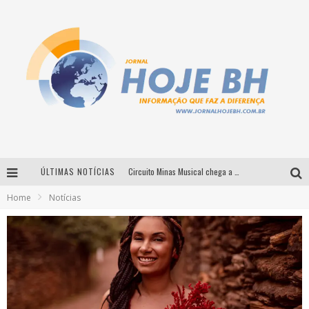
ÚLTIMAS NOTÍCIAS
Circuito Minas Musical chega a Sabará com show gratuito de Thiago Delegado, Nath Rodrigues e Tulio Araujo
Home
Notícias
É neste sábado: Marcelinho de Lima e Trio Virgulino agitam o Forró do Givanildo em Pedro Leopoldo
Simone celebra a força feminina e sua trajetória histórica na MPB em novo show “Que mulher é essa!?” em Belo Horizonte
Milton Guedes traz turnê “Milton Canta Lulu” a Belo Horizonte