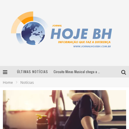
ÚLTIMAS NOTÍCIAS
Circuito Minas Musical chega a Sabará com show gratuito de Thiago Delegado, Nath Rodrigues e Tulio Araujo
Home
Notícias
É neste sábado: Marcelinho de Lima e Trio Virgulino agitam o Forró do Givanildo em Pedro Leopoldo
Simone celebra a força feminina e sua trajetória histórica na MPB em novo show “Que mulher é essa!?” em Belo Horizonte
Milton Guedes traz turnê “Milton Canta Lulu” a Belo Horizonte