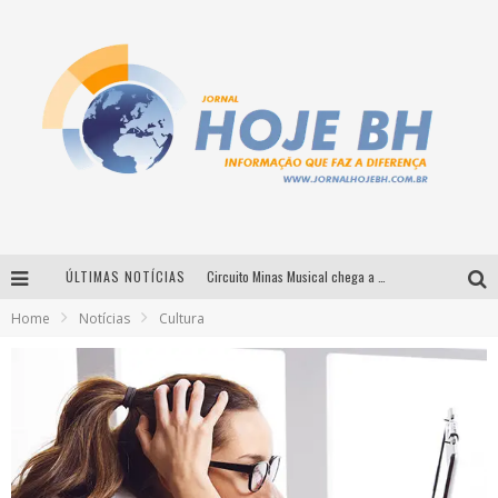
ÚLTIMAS NOTÍCIAS
Circuito Minas Musical chega a Sabará com show gratuito de Thiago Delegado, Nath Rodrigues e Tulio Araujo
Home
Notícias
Cultura
É neste sábado: Marcelinho de Lima e Trio Virgulino agitam o Forró do Givanildo em Pedro Leopoldo
Simone celebra a força feminina e sua trajetória histórica na MPB em novo show “Que mulher é essa!?” em Belo Horizonte
Milton Guedes traz turnê “Milton Canta Lulu” a Belo Horizonte