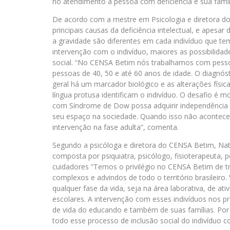
no atendimento à pessoa com deficiência e sua famíli
De acordo com a mestre em Psicologia e diretora d
principais causas da deficiência intelectual, e apesa
a gravidade são diferentes em cada indivíduo que te
intervenção com o indivíduo, maiores as possibilid
social. “No CENSA Betim nós trabalhamos com pesso
pessoas de 40, 50 e até 60 anos de idade. O diagnós
geral há um marcador biológico e as alterações físi
língua protusa identificam o indivíduo. O desafio é
com Síndrome de Dow possa adquirir independência 
seu espaço na sociedade. Quando isso não acontece n
intervenção na fase adulta”, comenta.
Segundo a psicóloga e diretora do CENSA Betim, Natá
composta por psiquiatra, psicólogo, fisioterapeuta, 
cuidadores “Temos o privilégio no CENSA Betim de 
complexos e advindos de todo o território brasileiro
qualquer fase da vida, seja na área laborativa, de ati
escolares. A intervenção com esses indivíduos nos p
de vida do educando e também de suas famílias. Po
todo esse processo de inclusão social do indivíduo