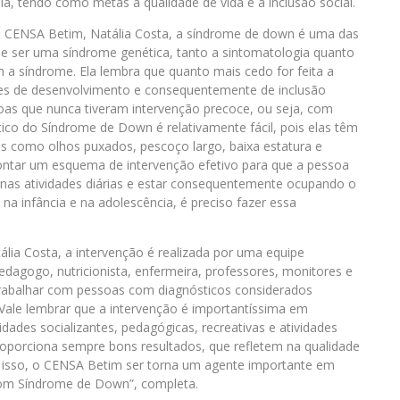
a, tendo como metas a qualidade de vida e a inclusão social.
o CENSA Betim, Natália Costa, a síndrome de down é uma das
r de ser uma síndrome genética, tanto a sintomatologia quanto
m a síndrome. Ela lembra que quanto mais cedo for feita a
ades de desenvolvimento e consequentemente de inclusão
as que nunca tiveram intervenção precoce, ou seja, com
tico do Síndrome de Down é relativamente fácil, pois elas têm
cas como olhos puxados, pescoço largo, baixa estatura e
 montar um esquema de intervenção efetivo para que a pessoa
nas atividades diárias e estar consequentemente ocupando o
a infância e na adolescência, é preciso fazer essa
lia Costa, a intervenção é realizada por uma equipe
pedagogo, nutricionista, enfermeira, professores, monitores e
trabalhar com pessoas com diagnósticos considerados
. Vale lembrar que a intervenção é importantíssima em
vidades socializantes, pedagógicas, recreativas e atividades
roporciona sempre bons resultados, que refletem na qualidade
r isso, o CENSA Betim ser torna um agente importante em
 com Síndrome de Down”, completa.