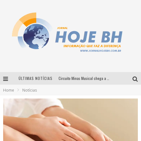
ÚLTIMAS NOTÍCIAS
Circuito Minas Musical chega a Sabará com show gratuito de Thiago Delegado, Nath Rodrigues e Tulio Araujo
Home
Notícias
É neste sábado: Marcelinho de Lima e Trio Virgulino agitam o Forró do Givanildo em Pedro Leopoldo
Simone celebra a força feminina e sua trajetória histórica na MPB em novo show “Que mulher é essa!?” em Belo Horizonte
Milton Guedes traz turnê “Milton Canta Lulu” a Belo Horizonte