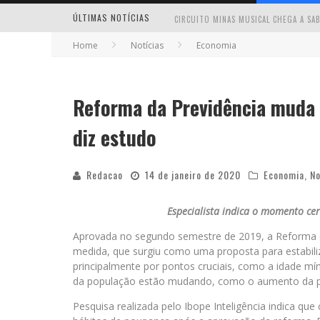
ÚLTIMAS NOTÍCIAS
Home
Notícias
Economia
Reforma da Previdência muda h
MILTON GUEDES TRAZ TURNÊ “MILTON
diz estudo
Redacao
14 de janeiro de 2020
Economia
,
No
Especialista indica o momento ce
Aprovada no segundo semestre de 2019, a Reforma da
medida, que surgiu como uma proposta para estabiliz
principalmente por pontos cruciais, como a idade m
da população estão mudando, como o aumento da pro
Pesquisa realizada pelo Ibope Inteligência indica qu