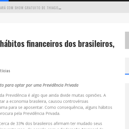
C
IRCUITO MINAS MUSICAL CHEGA A SABARÁ COM SHOW GRATUITO DE THIAGO DELEGADO, NATH RODRIGUES E TULIO ARAUJO
É
NESTE SÁBADO: MARCELINHO DE LIMA E TRIO VIRGULINO AGITAM O FORRÓ DO GIVANILDO EM PEDRO LEOPOLDO
S
IMONE CELEBRA A FORÇA FEMININA E SUA TRAJETÓRIA HISTÓRICA NA MPB EM NOVO SHOW “QUE MULHER É ESSA!?” EM BELO HORIZONTE
ábitos financeiros dos brasileiros,
 CANTA LULU” A BELO HORIZONTE
tícias
rto para optar por uma Previdência Privada
 Previdência é algo que ainda divide muitas opiniões. A
ar a economia brasileira, causou controvérsias
ínima para se aposentar. Como consequência, alguns hábitos
cura pela Previdência Privada.
e cerca de 33% dos brasileiros afirmam ter mudado seus