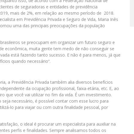
Enquanto isso, de acordo com a Federação Nacional de
clientes de seguradoras e entidades de previdência
019, mais de 2%, em relação ao mesmo período de 2018.
cialista em Previdência Privada e Seguro de Vida, Maria Inês
tornou uma das principais preocupações da população
s brasileiros se preocupam em organizar um futuro seguro e
dade econômica, muita gente tem medo de não conseguir se
rivada está fazendo tanto sucesso. E não é para menos, já que
ícios quando necessário”.
ia, a Previdência Privada também alia diversos benefícios
ndependente da ocupação profissional, faixa-etária, etc. E, ao
 que você vai utilizar no fim da vida. É um investimento.
 seja necessário, é possível contar com esse lucro para
lizá-lo para viajar ou com outra finalidade pessoal, por
tisfação, o ideal é procurar um especialista para auxiliar na
rentes perfis e finalidades. Sempre analisamos todos os