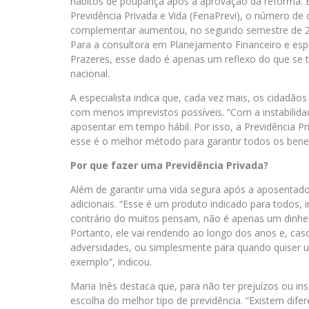
hábitos de poupança após a aprovação da reforma. 
Previdência Privada e Vida (FenaPrevi), o número de 
complementar aumentou, no segundo semestre de 2
Para a consultora em Planejamento Financeiro e espe
Prazeres, esse dado é apenas um reflexo do que se 
nacional.
A especialista indica que, cada vez mais, os cidadão
com menos imprevistos possíveis. “Com a instabili
aposentar em tempo hábil. Por isso, a Previdência P
esse é o melhor método para garantir todos os benef
Por que fazer uma Previdência Privada?
Além de garantir uma vida segura após a aposentador
adicionais. “Esse é um produto indicado para todos, i
contrário do muitos pensam, não é apenas um dinheiro
Portanto, ele vai rendendo ao longo dos anos e, caso
adversidades, ou simplesmente para quando quiser uti
exemplo”, indicou.
Maria Inês destaca que, para não ter prejuízos ou insa
escolha do melhor tipo de previdência. “Existem dife