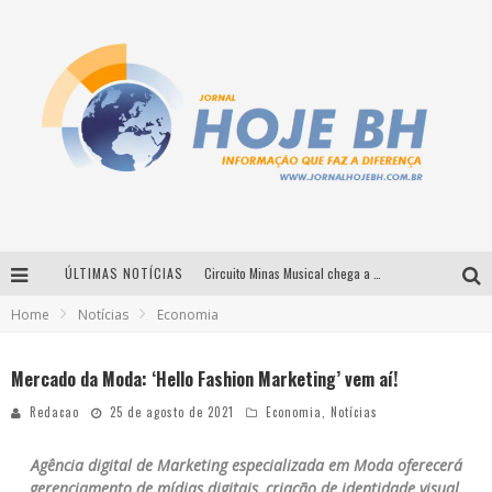
ÚLTIMAS NOTÍCIAS
Circuito Minas Musical chega a Sabará com show gratuito de Thiago Delegado, Nath Rodrigues e Tulio Araujo
Home
Notícias
Economia
É neste sábado: Marcelinho de Lima e Trio Virgulino agitam o Forró do Givanildo em Pedro Leopoldo
Simone celebra a força feminina e sua trajetória histórica na MPB em novo show “Que mulher é essa!?” em Belo Horizonte
Mercado da Moda: ‘Hello Fashion Marketing’ vem aí!
Milton Guedes traz turnê “Milton Canta Lulu” a Belo Horizonte
Redacao
25 de agosto de 2021
Economia
,
Notícias
Agência digital de Marketing especializada em Moda oferecerá
gerenciamento de mídias digitais, criação de identidade visual,