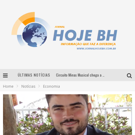
ÚLTIMAS NOTÍCIAS
Circuito Minas Musical chega a Sabará com show gratuito de Thiago Delegado, Nath Rodrigues e Tulio Araujo
Home
Notícias
Economia
É neste sábado: Marcelinho de Lima e Trio Virgulino agitam o Forró do Givanildo em Pedro Leopoldo
Simone celebra a força feminina e sua trajetória histórica na MPB em novo show “Que mulher é essa!?” em Belo Horizonte
Milton Guedes traz turnê “Milton Canta Lulu” a Belo Horizonte