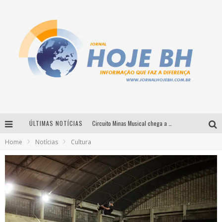
ÚLTIMAS NOTÍCIAS
Circuito Minas Musical chega a Sabará com show gratuito de Thiago Delegado, Nath Rodrigues e Tulio Araujo
Home
Notícias
Cultura
É neste sábado: Marcelinho de Lima e Trio Virgulino agitam o Forró do Givanildo em Pedro Leopoldo
Simone celebra a força feminina e sua trajetória histórica na MPB em novo show “Que mulher é essa!?” em Belo Horizonte
Milton Guedes traz turnê “Milton Canta Lulu” a Belo Horizonte