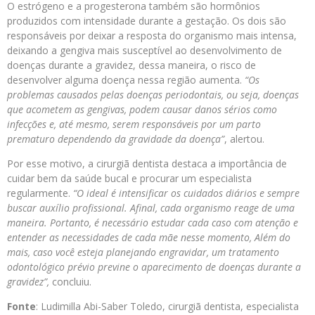
O estrógeno e a progesterona também são hormônios
produzidos com intensidade durante a gestação. Os dois são
responsáveis por deixar a resposta do organismo mais intensa,
deixando a gengiva mais susceptível ao desenvolvimento de
doenças durante a gravidez, dessa maneira, o risco de
desenvolver alguma doença nessa região aumenta.
“Os
problemas causados
pelas doenças periodontais, ou seja, doenças
que acometem as gengivas, podem causar danos sérios como
infecções e, até mesmo, serem responsáveis por um parto
prematuro dependendo da gravidade da doença”
, alertou.
Por esse motivo, a cirurgiã dentista destaca a importância de
cuidar bem da saúde bucal e procurar um especialista
regularmente.
“O ideal é intensificar os cuidados diários e sempre
buscar auxílio profissional. Afinal, cada organismo reage de uma
maneira. Portanto, é necessário estudar cada caso com atenção e
entender as necessidades de cada mãe nesse momento, Além do
mais, caso você esteja planejando engravidar, um tratamento
odontológico prévio previne o aparecimento de doenças durante a
gravidez”,
concluiu.
Fonte
: Ludimilla Abi-Saber Toledo, cirurgiã dentista, especialista