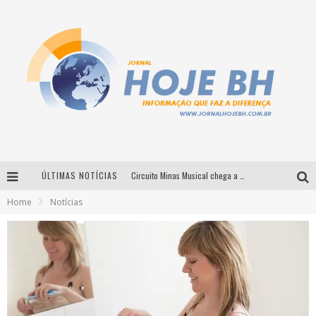
ÚLTIMAS NOTÍCIAS
Circuito Minas Musical chega a Sabará com show gratuito de Thiago Delegado, Nath Rodrigues e Tulio Araujo
Home
Notícias
É neste sábado: Marcelinho de Lima e Trio Virgulino agitam o Forró do Givanildo em Pedro Leopoldo
Simone celebra a força feminina e sua trajetória histórica na MPB em novo show “Que mulher é essa!?” em Belo Horizonte
Milton Guedes traz turnê “Milton Canta Lulu” a Belo Horizonte