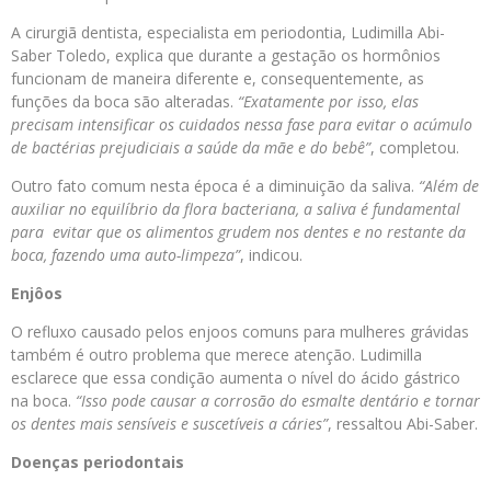
A cirurgiã dentista, especialista em periodontia, Ludimilla Abi-
Saber Toledo, explica que durante a gestação os hormônios
funcionam de maneira diferente e, consequentemente, as
funções da boca são alteradas.
“Exatamente por isso, elas
precisam intensificar os cuidados nessa fase para evitar o acúmulo
de bactérias prejudiciais a saúde da mãe e do bebê”
, completou.
Outro fato comum nesta época é a diminuição da saliva.
“Além de
auxiliar no equilíbrio da flora bacteriana, a saliva é fundamental
para evitar que os alimentos grudem nos dentes e no restante da
boca, fazendo uma auto-limpeza”
, indicou.
Enjôos
O refluxo causado pelos enjoos comuns para mulheres grávidas
também é outro problema que merece atenção. Ludimilla
esclarece que essa condição aumenta o nível do ácido gástrico
na boca.
“Isso pode causar a corrosão do esmalte dentário e tornar
os dentes mais sensíveis e suscetíveis a cáries”
, ressaltou Abi-Saber.
Doenças periodontais