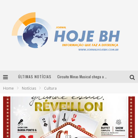
ÚLTIMAS NOTÍCIAS
Circuito Minas Musical chega a Sabará com show gratuito de Thiago Delegado, Nath Rodrigues e Tulio Araujo
Home
Notícias
Cultura
É neste sábado: Marcelinho de Lima e Trio Virgulino agitam o Forró do Givanildo em Pedro Leopoldo
Simone celebra a força feminina e sua trajetória histórica na MPB em novo show “Que mulher é essa!?” em Belo Horizonte
Milton Guedes traz turnê “Milton Canta Lulu” a Belo Horizonte