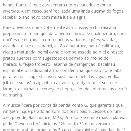
banda Ponto G, que apresentará ritmos variados e muita
diversão. Além disso, será realizada uma linda queima de fogos
receber o ano novo com muita luz e alegria.
Para o evento, que é totalmente all inclusive, a churrascaria
preparou um menu que dará água na boca de qualquer um, com
opções de entradas, como queijos variados e pães; saladas;
assados, entre eles: pernil, leitão à pururuca, peru à califórnia,
alcatra maturada, pernil ovino e lombo assado ao mel e nozes;
pratos quentes com sugestões de salmão ao molho de
maracujá, feijão tropeiro, lasanha de manjericão, bacalhau
espiritual e o tradicional arroz com lentilha, que não pode faltar
para os mais supersticiosos; sushi bar e bebidas: água, vodka
(citrus e sucos), caipirinha, caipvodka, refrigerantes, suco de
laranja, espumante, cerveja e chopp, além de sobremesas e café
da manhã.
A música ficará por conta da banda Ponto G, que garantirá que
ninguém fique parado ao som dos principais sucessos do funk,
axé, pagode, flash dance, MPB, Pop Rock e o que mais a plateia
pedir. O evento terá início às 22h do dia 31 de dezembro e
promete acabar somente às 5h do dia seguinte. As vendas do 1º