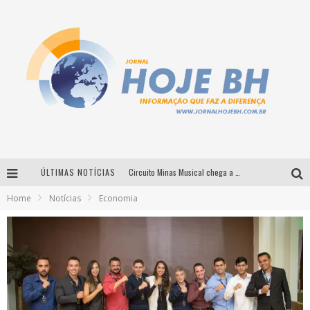
ÚLTIMAS NOTÍCIAS
Circuito Minas Musical chega a Sabará com show gratuito de Thiago Delegado, Nath Rodrigues e Tulio Araujo
Home
Notícias
Economia
É neste sábado: Marcelinho de Lima e Trio Virgulino agitam o Forró do Givanildo em Pedro Leopoldo
Simone celebra a força feminina e sua trajetória histórica na MPB em novo show “Que mulher é essa!?” em Belo Horizonte
Milton Guedes traz turnê “Milton Canta Lulu” a Belo Horizonte