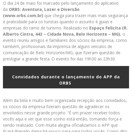
O dia 24 de maio foi marcado pelo lançamento do aplicativo
da
ORBS: Aventura, Lazer e Diversão
(www.orbs.com.br)
que chega para trazer mais mais segurança
e praticidade para os turistas quando o assunto é guias e
empresas do ramo de turismo. Realizado no
Espaço Felicita (R.
Alberto Cintra, 443 – Cidade Nova, Belo Horizonte – MG)
, o
evento reuniu amigos e familiares dos sócios da empresa, como
também, profissionais da imprensa de alguns veículos de
comunicação de Belo Horizonte/MG, que fizeram questão de
prestigiar a grande festa. O evento foi das 19h30 as 23h30.
Convidados durante o lançamento do APP da
ORBS
Além da bela e muito bem organizada recepção aos convidados,
os sócios da empresa fizeram questão de agradecer os
envolvidos nesse grande projeto. “É um prazer receber todos
vocês aqui e ver que esse sonho está então, tomando força e
sendo realizado. Com muita alegria oficializamos o APP que
ficará liberado daqui há pouco para para todos vocês. Como dito,