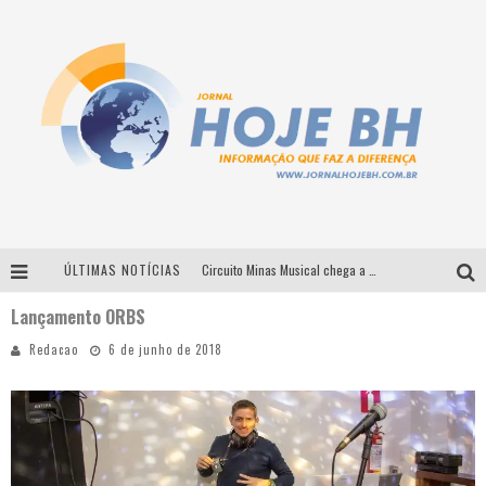
ÚLTIMAS NOTÍCIAS
Circuito Minas Musical chega a Sabará com show gratuito de Thiago Delegado, Nath Rodrigues e Tulio Araujo
Lançamento ORBS
É neste sábado: Marcelinho de Lima e Trio Virgulino agitam o Forró do Givanildo em Pedro Leopoldo
Redacao
6 de junho de 2018
Simone celebra a força feminina e sua trajetória histórica na MPB em novo show “Que mulher é essa!?” em Belo Horizonte
Milton Guedes traz turnê “Milton Canta Lulu” a Belo Horizonte